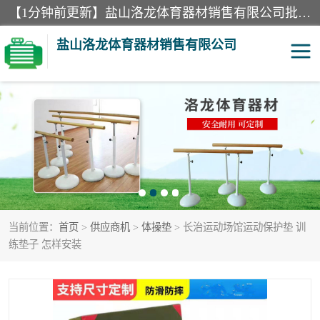
【1分钟前更新】盐山洛龙体育器材销售有限公司批量供应：300米障碍器材、400米障碍器材、部队训练器材、双杠、体操垫、舞蹈把杆等产品。盐山洛龙体育器材销售有限公司经过多年的发展，集研发，生产，销售，售后服务为一体. 奉行“质量，信誉，服务”的宗旨，以开拓创新的精神和真诚守信的态度积极进取。
盐山洛龙体育器材销售有限公司
单双杠
舞蹈把杆
400米障碍器材
体操垫
300米障碍器材
攀爬架
当前位置：
首页
>
供应商机
>
体操垫
> 长治运动场馆运动保护垫 训
塑胶跑道
400米障碍器材1
练垫子 怎样安装
警犬训练器材
心理行为训练器材