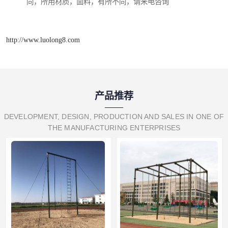
同，所用材质，面料，有所不同，请来电咨询
http://www.luolong8.com
产品推荐
DEVELOPMENT, DESIGN, PRODUCTION AND SALES IN ONE OF
THE MANUFACTURING ENTERPRISES