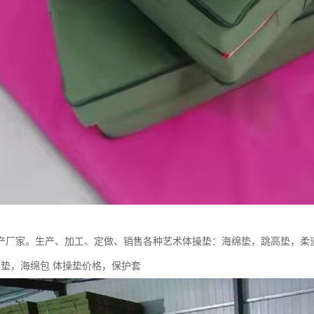
产厂家。生产、加工、定做、销售各种艺术体操垫：海绵垫，跳高垫，柔道
提垫，海绵包 体操垫价格，保护套