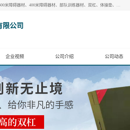
【1分钟前更新】盐山洛龙体育器材销售有限公司批量供应：300米障碍器材、400米障碍器材、部队训练器材、双杠、体操垫、舞蹈把杆等产品。盐山洛龙体育器材销售有限公司经过多年的发展，集研发，生产，销售，售后服务为一体. 奉行“质量，信誉，服务”的宗旨，以开拓创新的精神和真诚守信的态度积极进取。
有限公司
企业视频
公司介绍
公司动态