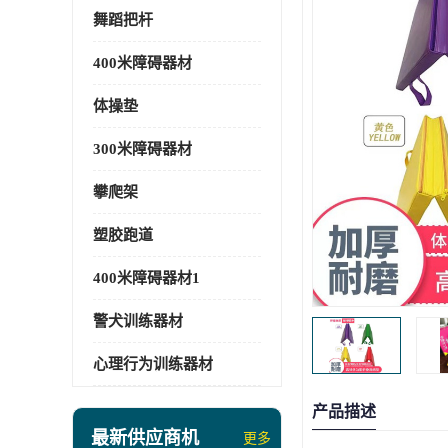
舞蹈把杆
400米障碍器材
体操垫
300米障碍器材
攀爬架
塑胶跑道
400米障碍器材1
警犬训练器材
心理行为训练器材
产品描述
最新供应商机
更多