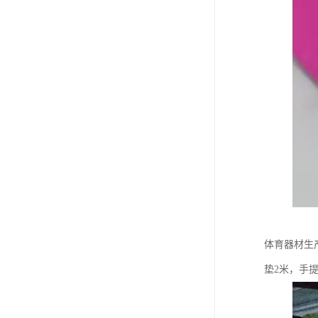
体育器材生
垫2米，手