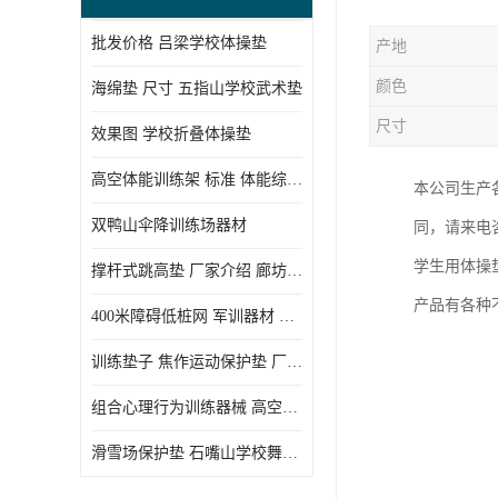
批发价格 吕梁学校体操垫
产地
颜色
海绵垫 尺寸 五指山学校武术垫
尺寸
效果图 学校折叠体操垫
高空体能训练架 标准 体能综合训练架
本公司生产
双鸭山伞降训练场器材
同，请来电
学生用体操
撑杆式跳高垫 厂家介绍 廊坊舞蹈室体操垫
产品有各种
400米障碍低桩网 军训器材 厂家实物图
训练垫子 焦作运动保护垫 厂家销售
组合心理行为训练器械 高空拓展训练架 守信厂家
滑雪场保护垫 石嘴山学校舞蹈垫