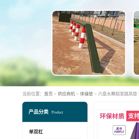
当前位置：
首页
>
供应商机
>
体操垫
> 六盘水舞蹈室跳高垫
产品分类
Product
单双杠