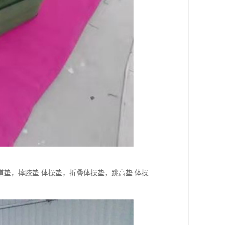
垫，摔跤垫 体操垫，折叠体操垫，跳高垫 体操