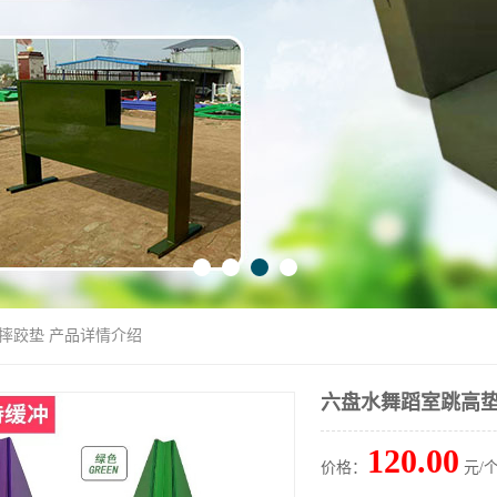
 摔跤垫 产品详情介绍
六盘水舞蹈室跳高垫
120.00
价格：
元/个