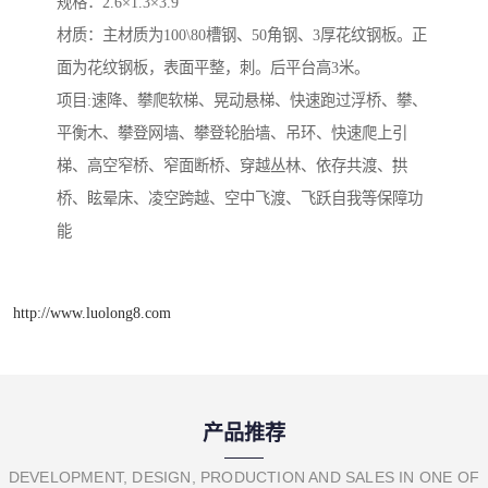
规格：2.6×1.3×3.9
材质：主材质为100\80槽钢、50角钢、3厚花纹钢板。正
面为花纹钢板，表面平整，刺。后平台高3米。
项目:速降、攀爬软梯、晃动悬梯、快速跑过浮桥、攀、
平衡木、攀登网墙、攀登轮胎墙、吊环、快速爬上引
梯、高空窄桥、窄面断桥、穿越丛林、依存共渡、拱
桥、眩晕床、凌空跨越、空中飞渡、飞跃自我等保障功
能
http://www.luolong8.com
产品推荐
DEVELOPMENT, DESIGN, PRODUCTION AND SALES IN ONE OF