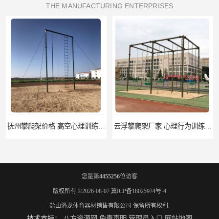
THE MANUFACTURING ENTERPRISES
理训练器材 标准尺寸
云浮攀爬架厂家 心理行为训练器材 质量保证
您是第
4455256
位访客
版权所有 ©2026-08-07
冀ICP备18025974号-4
盐山洛龙体育器材销售有限公司
保留所有权利.
技术支持：
八方资源网
免责声明
管理员入口
网站地图