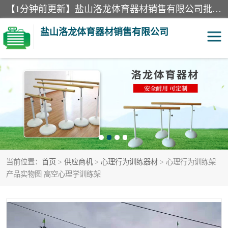
【1分钟前更新】盐山洛龙体育器材销售有限公司批量供应：300米障碍器材、400米障碍器材、部队训练器材、双杠、体操垫、舞蹈把杆等产品。盐山洛龙体育器材销售有限公司经过多年的发展，集研发，生产，销售，售后服务为一体. 奉行“质量，信誉，服务”的宗旨，以开拓创新的精神和真诚守信的态度积极进取。
盐山洛龙体育器材销售有限公司
单双杠
舞蹈把杆
400米障碍器材
体操垫
300米障碍器材
攀爬架
当前位置：
首页
>
供应商机
>
心理行为训练器材
> 心理行为训练架
塑胶跑道
400米障碍器材1
产品实物图 高空心理学训练架
警犬训练器材
心理行为训练器材