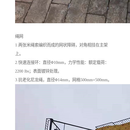
绳网
1.两张米绳索编织而成的网状障碍，对角相挂在主架
上。
2.快速连接环：直径Φ10mm，力学性能：额定载荷：
2200 lbs；表面镀锌处理。
3.抗老化尼龙绳，直径Φ14mm，网格500mm×500mm。