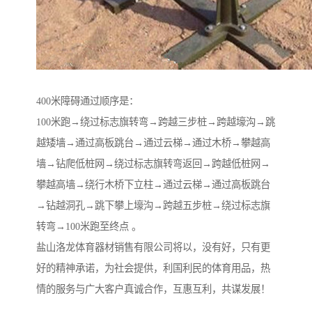
400米障碍通过顺序是：
100米跑→绕过标志旗转弯→跨越三步桩→跨越壕沟→跳
越矮墙→通过高板跳台→通过云梯→通过木桥→攀越高
墙→钻爬低桩网→绕过标志旗转弯返回→跨越低桩网→
攀越高墙→绕行木桥下立柱→通过云梯→通过高板跳台
→钻越洞孔→跳下攀上壕沟→跨越五步桩→绕过标志旗
转弯→100米跑至终点 。
盐山洛龙体育器材销售有限公司将以，没有好，只有更
好的精神承诺，为社会提供，利国利民的体育用品，热
情的服务与广大客户真诚合作，互惠互利，共谋发展！