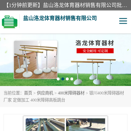
【1分钟前更新】盐山洛龙体育器材销售有限公司批量供应：300米障碍器材、400米障碍器材、部队训练器材、双杠、体操垫、舞蹈把杆等产品。盐山洛龙体育器材销售有限公司经过多年的发展，集研发，生产，销售，售后服务为一体. 奉行“质量，信誉，服务”的宗旨，以开拓创新的精神和真诚守信的态度积极进取。
盐山洛龙体育器材销售有限公司
单双杠
舞蹈把杆
400米障碍器材
体操垫
300米障碍器材
攀爬架
当前位置：
首页
>
供应商机
>
400米障碍器材
> 银川400米障碍器材
塑胶跑道
400米障碍器材1
厂家 定做加工 400米障碍高板跳台
警犬训练器材
心理行为训练器材