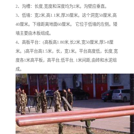
2、沟槽：长度,宽度和深度均为2米。沟壁应垂直。
3、低墙：宽2米,高1.1米,厚20厘米。这个洞宽50厘米,高
40厘米。下缘距离地面60厘米。 它位于低墙的左侧。矮
墙主要由木板组成。
4、高板平台：(高板高1.80米,长2米,宽50厘米,厚5-8厘
米。)高平台高1.5米，长，宽1米。平台高度低，长度,宽
度各1米高平板，高平台,低平台, 1米间距,由砖和水泥组
成。