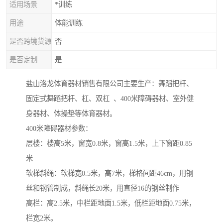
适用场景
*训练
用途
体能训练
是否跨境货源
否
是否定制
是
盐山洛龙体育器材销售有限公司主要生产：舞蹈把杆、
固定式舞蹈把杆、杠、双杠 、400米障碍器材、室外健
身器材、体操垫等体育器材。
400米障碍器材参数：
层楼：楼高5米，窗宽0.8米，窗高1.5米，上下窗距0.85
米
软梯斜绳：软梯宽0.5米，高7米，梯格间距46cm，用钢
丝和钢管制成，斜绳长20米，用直径16的钢丝制作
高栏：高2.5米，中栏距地面1.5米，低栏距地面0.75米，
栏宽2米。