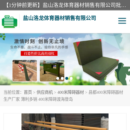
【1分钟前更新】盐山洛龙体育器材销售有限公司批量供应：300米障碍器材、400米障碍器材、部队训练器材、双杠、体操垫、舞蹈把杆等产品。盐山洛龙体育器材销售有限公司经过多年的发展，集研发，生产，销售，售后服务为一体. 奉行“质量，信誉，服务”的宗旨，以开拓创新的精神和真诚守信的态度积极进取。
盐山洛龙体育器材销售有限公司
单双杠
舞蹈把杆
400米障碍器材
体操垫
300米障碍器材
攀爬架
当前位置：
首页
>
供应商机
>
400米障碍器材
> 昌都400米障碍器材
塑胶跑道
400米障碍器材1
生产厂家 薄利多销 400米障碍渡海登岛
警犬训练器材
心理行为训练器材