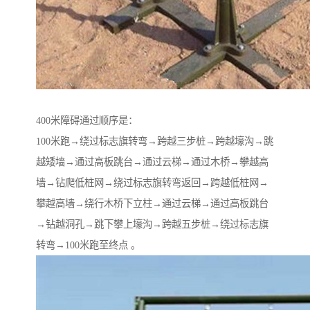
400米障碍通过顺序是：
100米跑→绕过标志旗转弯→跨越三步桩→跨越壕沟→跳
越矮墙→通过高板跳台→通过云梯→通过木桥→攀越高
墙→钻爬低桩网→绕过标志旗转弯返回→跨越低桩网→
攀越高墙→绕行木桥下立柱→通过云梯→通过高板跳台
→钻越洞孔→跳下攀上壕沟→跨越五步桩→绕过标志旗
转弯→100米跑至终点 。