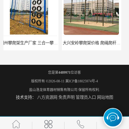
大兴安岭攀爬架价格 爬绳爬杆架 欢迎咨询
南昌400米障碍器材生产厂家 400米障碍高板跳台
您是第
4489971
位访客
版权所有 ©2026-08-11
冀ICP备18025974号-4
盐山洛龙体育器材销售有限公司
保留所有权利.
技术支持：
八方资源网
免责声明
管理员入口
网站地图
丽水400米障碍器材生产厂家 渡海登岛400米障碍器材
昌都400米障碍器材价格 渡海登岛训练器材