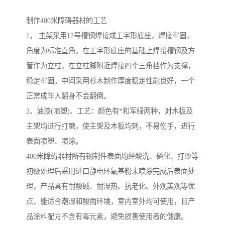
制作400米障碍器材的工艺
1， 主架采用12号槽钢焊接成工字形底座，焊接牢固，
角度为标准直角。在工字形底座的基础上焊接槽钢及方
管作为立柱，在立柱脚附近焊接四个三角档作为支撑，
稳定牢固。中间采用杉木制作厚度稳定性能良好，一个
正常成年人翻身不会翻倒。
2、油漆(喷塑)、工艺：颜色有*和军绿两种，对木板及
主架均进行打磨，使主架及木板均刺，不易伤手，进行
表面喷塑、喷涂。
400米障碍器材所有钢制件表面均经酸洗、磷化、打沙等
初级处理后采用进口静电环氧基粉末喷涂完成后表面处
理，产品具有耐酸碱、耐湿热、抗老化、外观美观等优
点，能适合潮湿和酸雨环境，室内室外均可使用，且产
品涂料配方不含有毒元素，避免损害使用者的健康。