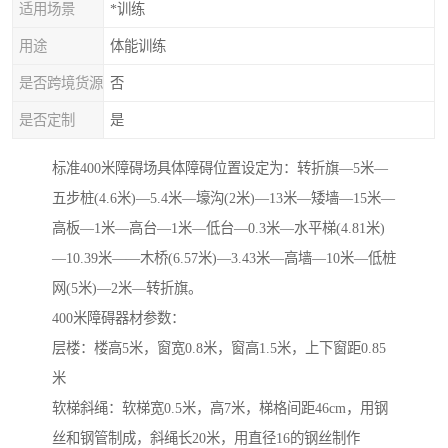
适用场景
*训练
用途
体能训练
是否跨境货源
否
是否定制
是
标准400米障碍场具体障碍位置设定为：转折旗—5米—
五步桩(4.6米)—5.4米—壕沟(2米)—13米—矮墙—15米—
高板—1米—高台—1米—低台—0.3米—水平梯(4.81米)
—10.39米——木桥(6.57米)—3.43米—高墙—10米—低桩
网(5米)—2米—转折旗。
400米障碍器材参数：
层楼：楼高5米，窗宽0.8米，窗高1.5米，上下窗距0.85
米
软梯斜绳：软梯宽0.5米，高7米，梯格间距46cm，用钢
丝和钢管制成，斜绳长20米，用直径16的钢丝制作