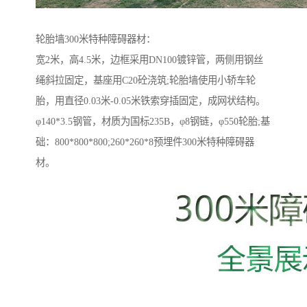
轮胎墙300米特种障碍器材：
宽2米，高4.5米，边框采用DN100镀锌管，两侧用钢丝
绳斜拉固定，基座用C20砼浇筑;轮胎墙使用小轿车轮
胎，用直径0.03米-0.05米铁索穿插固定，成网状结构。
φ140*3.5钢管，材质为国标235B，φ8钢链，φ550轮胎;基
础：800*800*800;260*260*8预埋件300米特种障碍器
材。