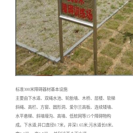
标准300米障碍器材基本设施:
主要由下水道、双绳水池、轮胎墙、木桥、层楼、软梯
斜绳、高栏、方窗、圆形洞、爱尔兰高板、连续矮墙、
水平悬梯、斜墙壕沟、高墙、低桩网等15个障碍物构
成。下水道;井口直径0.7米，井深1.65米;污水道长8米、