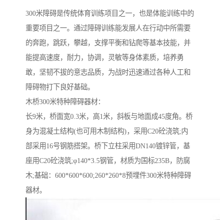
300米障碍是传统体育训练项目之一，也是体能训练中的
重要项目之一。通过障碍训练能发展人在行动中所需要
的奔跑，跳跃，攀越，支撑平衡和钻爬等基本技能，并
能提高速度，耐力，协调，灵敏等身体素质，培养勇
敢，坚韧不拔的意志品质，为战时迅速通过各种人工和
障碍物打下良好基础。
木桥300米特种障碍器材：
长9米，桥面宽0.3米，高1米，斜板与地面成45度角。桥
身为混凝土结构(也可用木制结构)，采用C20砼浇筑;内
部采用16号钢筋搭架。桥下立柱采用DN140镀锌管，基
座用C20砼浇筑;φ140*3.5钢管，材质为国标235B，防腐
木;基础：600*600*600;260*260*8预埋件300米特种障碍
器材。