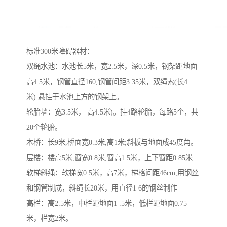
标准300米障碍器材：
双绳水池：水池长5米，宽2.5米，深0.5米，钢架距地面
高4.5米，钢管直径160,钢管间距3.35米，双绳索(长4
米) 悬挂于水池上方的钢架上。
轮胎墙：宽3.5米， 高4.5米)。挂4路轮胎，每路5个，共
20个轮胎。
木桥：长9米,桥面宽0.3米,高1米;斜板与地面成45度角。
层楼：楼高5米,窗宽0.8米,窗高1.5米，上下窗距0.85米
软梯斜绳：软梯宽0.5米，高7米，梯格间距46cm,用钢丝
和钢管制成，斜绳长20米，用直径1 6的钢丝制作
高栏：高2.5米，中栏距地面1 .5米，低栏距地面0.75
米，栏宽2米。