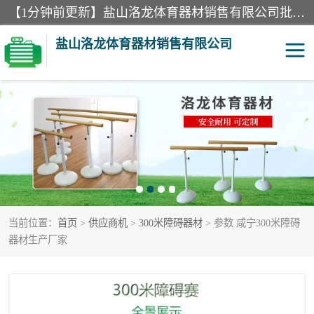
【1分钟前更新】盐山洛龙体育器材销售有限公司批量供应：300米障碍器材、400米障碍器材、部队训练器材、双杠、体操垫、舞蹈把杆等产品。盐山洛龙体育器材销售有限公司经过多年的发展，集研发，生产，销售，售后服务为一体. 奉行“质量，信誉，服务”的宗旨，以开拓创新的精神和真诚守信的态度积极进取。
盐山洛龙体育器材销售有限公司
单双杠
舞蹈把杆
400米障碍器材
体操垫
300米障碍器材
攀爬架
当前位置：
首页
>
供应商机
>
300米障碍器材
> 参数 咸宁300米障碍
塑胶跑道
400米障碍器材1
器材生产厂家
警犬训练器材
心理行为训练器材