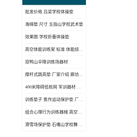
批发价格 吕梁学校体操垫
海绵垫 尺寸 五指山学校武术垫
效果图 学校折叠体操垫
高空体能训练架 标准 体能综合训练架
双鸭山伞降训练场器材
撑杆式跳高垫 厂家介绍 廊坊舞蹈室体操垫
400米障碍低桩网 军训器材 厂家实物图
训练垫子 焦作运动保护垫 厂家销售
组合心理行为训练器械 高空拓展训练架 守信厂家
滑雪场保护垫 石嘴山学校舞蹈垫