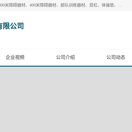
【1分钟前更新】盐山洛龙体育器材销售有限公司批量供应：300米障碍器材、400米障碍器材、部队训练器材、双杠、体操垫、舞蹈把杆等产品。盐山洛龙体育器材销售有限公司经过多年的发展，集研发，生产，销售，售后服务为一体. 奉行“质量，信誉，服务”的宗旨，以开拓创新的精神和真诚守信的态度积极进取。
有限公司
企业视频
公司介绍
公司动态