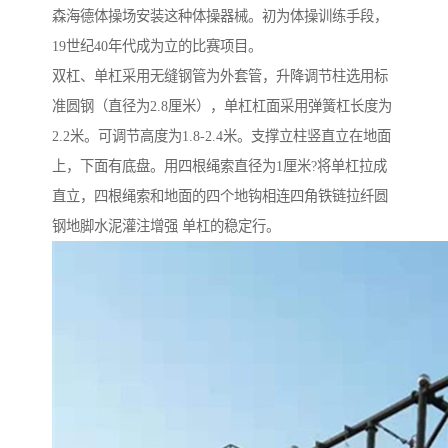
森海德体操场安装这种体操器械。初为体操训练手段，
19世纪40年代成为立的比赛项目。
双杠、单杠采用无缝钢管为外套管，升降调节柱选用标
准圆钢（直径为2.8厘米），单杠杠面采用弹簧杠长度为
2.2米。可调节高度为1.8-2.4米。支撑立柱竖直立在地面
上，下面有底盘。用四根绳索直径为1厘米?将单杠拉成
直立，四根绳索和地面的四个地钩相连四角铁链拉纤圆
钢地脚水泥灌注增强 单杠的稳定行。