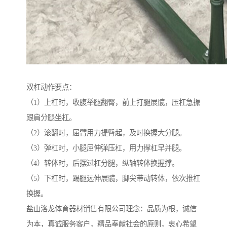
双杠动作要点：
（1）上杠时，收腹举腿翻臀，前上打腿展髋，压杠急振
跟肩分腿坐杠。
（2）滚翻时，屈臂用力提臀起，及时换握大分腿。
（3）弹杠时，小腿屈伸弹压杠，用力撑杠早并腿。
（4）转体时，后摆过杠分腿，纵轴转体换握撑。
（5）下杠时，踢腿远伸展髋，脚尖带动转体，依次推杠
换握。
盐山洛龙体育器材销售有限公司理念：品质为根，诚信
为本，真诚服务客户，精品奉献社会的原则，衷心希望