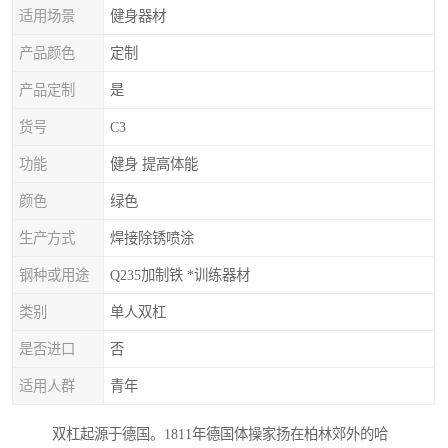
适用场景
健身器材
产品颜色
定制
产品定制
是
货号
C3
功能
健身 提高体能
颜色
绿色
生产方式
焊接除锈喷涂
钢种或用途
Q235加制铁 *训练器材
类别
单人双杠
是否进口
否
适用人群
青年
双杠起源于德国。1811年德国体操家扬在柏林郊外的哈