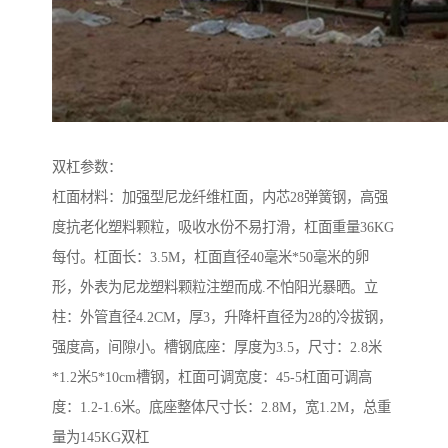
双杠参数：
杠面材料：加强型尼龙纤维杠面，内芯28弹簧钢，高强
度抗老化塑料颗粒，吸收水份不易打滑，杠面重量36KG
每付。杠面长：3.5M，杠面直径40毫米*50毫米的卵
形，外表为尼龙塑料颗粒注塑而成.不怕阳光暴晒。立
柱：外管直径4.2CM，厚3，升降杆直径为28的冷拔钢，
强度高，间隙小。槽钢底座：厚度为3.5，尺寸：2.8米
*1.2米5*10cm槽钢，杠面可调宽度：45-5杠面可调高
度：1.2-1.6米。底座整体尺寸长：2.8M，宽1.2M，总重
量为145KG双杠