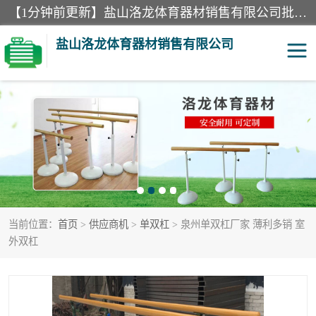
【1分钟前更新】盐山洛龙体育器材销售有限公司批量供应：300米障碍器材、400米障碍器材、部队训练器材、双杠、体操垫、舞蹈把杆等产品。盐山洛龙体育器材销售有限公司经过多年的发展，集研发，生产，销售，售后服务为一体. 奉行“质量，信誉，服务”的宗旨，以开拓创新的精神和真诚守信的态度积极进取。
盐山洛龙体育器材销售有限公司
单双杠
舞蹈把杆
400米障碍器材
体操垫
300米障碍器材
攀爬架
当前位置：
首页
>
供应商机
>
单双杠
> 泉州单双杠厂家 薄利多销 室
塑胶跑道
400米障碍器材1
外双杠
警犬训练器材
心理行为训练器材