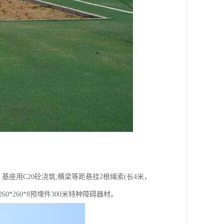
，基座用C20砼浇筑;横梁等距悬挂2根绳索(长4米，
00;260*260*8预埋件300米特种障碍器材。