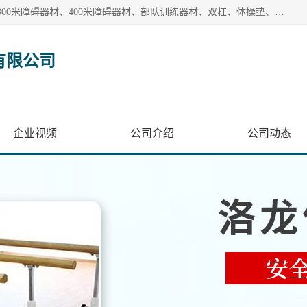
【1分钟前更新】盐山洛龙体育器材销售有限公司批量供应：300米障碍器材、400米障碍器材、部队训练器材、双杠、体操垫、舞蹈把杆等产品。盐山洛龙体育器材销售有限公司经过多年的发展，集研发，生产，销售，售后服务为一体. 奉行“质量，信誉，服务”的宗旨，以开拓创新的精神和真诚守信的态度积极进取。
有限公司
企业视频
公司介绍
公司动态