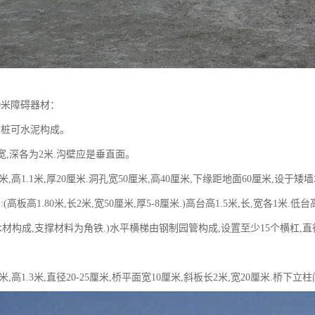
0米障碍器材：
木桩可水泥构成。
,宽,深各为2米.沟壁应是垂直面。
2米,高1.1米,厚20厘米.洞孔宽50厘米,高40厘米,下缘距地面60厘米,设
(高板高1.80米,长2米,宽50厘米,厚5-8厘米.)高台高1.5米,长,宽各1米.
木材构成,支撑材料为角铁.)水平横梯由钢制园管构成,设置至少15个横杠,直径
米,高1.3米,直径20-25厘米,桥平面宽10厘米,斜板长2米,宽20厘米.桥下立