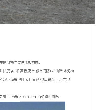
于矮墙左侧.矮墙主要由木板构成。
低台高,长,宽各1米.高板,高台,低台间隔1米,由砖,水泥构
为3-4厘米,四个立柱直径为5厘米以上,高度2.5
柱间隔1-1.30米,柱应漆上红,白相间的颜色。