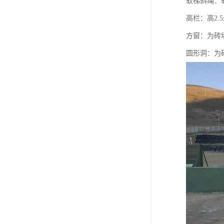
软梯斜绳：软
高栏：高2.
方窗：为砖墙
圆形洞：为砖