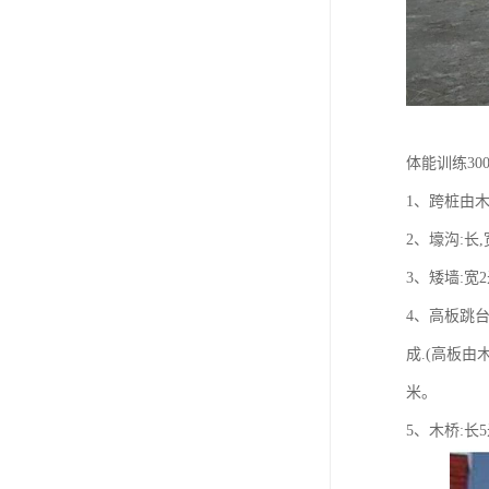
体能训练30
1、跨桩由
2、壕沟:长
3、矮墙:宽
4、高板跳台:
成.(高板由
米。
5、木桥:长5