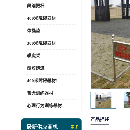
舞蹈把杆
400米障碍器材
体操垫
300米障碍器材
攀爬架
塑胶跑道
400米障碍器材1
警犬训练器材
心理行为训练器材
产品描述
最新供应商机
更多