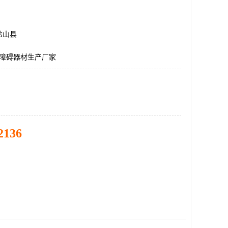
盐山县
米障碍器材生产厂家
2136