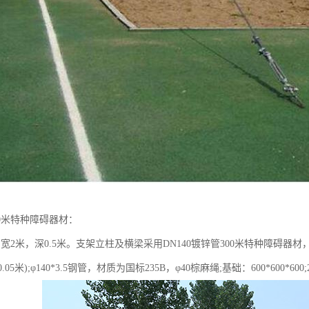
0米特种障碍器材：
宽2米，深0.5米。支架立柱及横梁采用DN140镀锌管300米特种障碍器材
0.05米);φ140*3.5钢管，材质为国标235B，φ40棕麻绳;基础：600*600*6