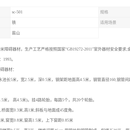
sc-501
规格
铁
适用场景
盐山
0米障碍器材，生产工艺严格按照国家“GB19272-2011”室外器材安全要求;金
2：1993。
障碍器材：
池长5米，宽2.5米，深0.5米，钢架距地面高4.5米，钢管直径160,钢管间
.5米， 高4.5米)。挂4路轮胎，每路5个，共20个轮胎。
,桥面宽0.3米,高1米;斜板与地面成45度角。
,窗宽0.8米,窗高1.5米，上下窗距0.85米