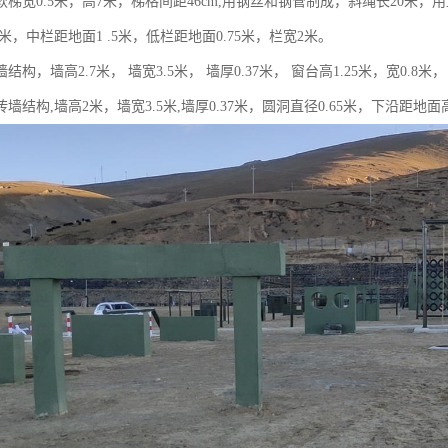
梯宽0.5米，高7米，梯格间距46cm,用钢丝和钢管制成，斜绳长20米，用
5米，中栏距地面1 .5米，低栏距地面0.75米，栏宽2米。
结构，墙高2.7米， 墙宽3.5米， 墙厚0.37米， 窗台高1.25米，宽0.8
墙结构,墙高2米，墙宽3.5米,墙厚0.37米，圆洞直径0.65米，下沿距地