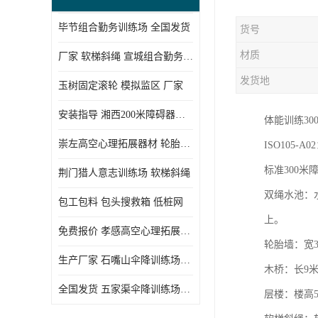
毕节组合勤务训练场 全国发货
货号
材质
厂家 软梯斜绳 宣城组合勤务训练场
发货地
玉树固定滚轮 模拟监区 厂家
安装指导 湘西200米障碍器材 模拟机降平台
体能训练30
崇左高空心理拓展器材 轮胎墙 技术参数
ISO105-A0
标准300米
荆门猎人意志训练场 软梯斜绳
双绳水池：水
包工包料 包头搜救箱 低桩网
上。
免费报价 孝感高空心理拓展器材 低桩网
轮胎墙：宽3
生产厂家 石嘴山伞降训练场器材 空中单杠
木桥：长9米
全国发货 五家渠伞降训练场器材 低桩网
层楼：楼高5米