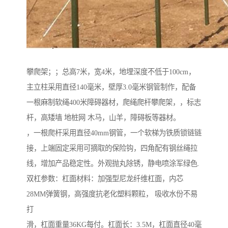
攀爬架；；总高7米，宽4米，地埋深度不低于100cm，
主立柱采用直径140毫米，壁厚3.0毫米钢管制作，配备
一根麻制软绳400米障碍器材，爬绳爬杆攀爬架，，标志
杆，高矮墙 地桩网 木马，山羊，障碍板等器材。
，一根爬杆采用直径40mm钢管，一个软梯为铁质锁链链
接，上端固定采用可摘取的保险钩，四角配有钢丝绳拉
线，增加产品稳定性。外观抛丸除锈，静电喷涂军绿色.
双杠参数：杠面材料：加强型尼龙纤维杠面，内芯
28MM弹簧钢，高强度抗老化塑料颗粒， 吸收水份不易
打
滑，杠面重量36KG每付。杠面长：3.5M，杠面直径40毫