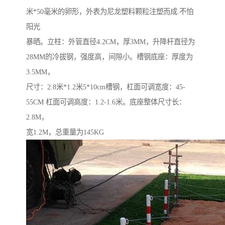
米*50毫米的卵形，外表为尼龙塑料颗粒注塑而成.不怕
阳光
暴晒。立柱：外管直径4.2CM，厚3MM，升降杆直径为
28MM的冷拔钢，强度高，间隙小。槽钢底座：厚度为
3.5MM，
尺寸：2.8米*1.2米5*10cm槽钢，杠面可调宽度：45-
55CM 杠面可调高度：1.2-1.6米。底座整体尺寸长：
2.8M，
宽1.2M，总重量为145KG