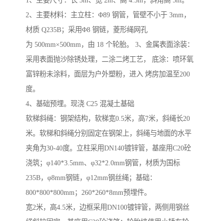
1、主要尺寸：长 3m、宽 2m、高 4.5m，斜角高 5m。
2、主要材料：主立柱：Φ89 钢管，管壁不小于 3mm，
材质 Q235B；采用Φ8 钢链，菱形绳网孔
为 500mm×500mm，由 18 个轮胎。 3、金属表面涂装：
采用表面抛沙除锈处理，二涂二烤工艺， 底涂：喷环氧
富锌粉未涂料，面层为户外塑粉，进入 烤房加温至200
度。
4、基础预埋。现浇 C25 混凝土基础
软梯斜绳：钢架结构，软梯宽0.5米，高7米，斜绳长20
米。软梯和斜绳分别固定在钢架上，斜绳与地面的水平
夹角为30-40度。立柱采用DN140镀锌管，基座用C20砼
浇筑；φ140*3.5mm、φ32*2.0mm钢管，材质为国标
235B，φ8mm钢链，φ12mm钢丝绳；基础：
800*800*800mm；260*260*8mm预埋件。
宽2米，高4.5米，边框采用DN100镀锌管，两侧用钢丝