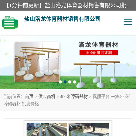
【1分钟前更新】盐山洛龙体育器材销售有限公司批量供应：300米障碍器材、400米障碍器材、部队训练器材、双杠、体操垫、舞蹈把杆等产品。盐山洛龙体育器材销售有限公司经过多年的发展，集研发，生产，销售，售后服务为一体. 奉行“质量，信誉，服务”的宗旨，以开拓创新的精神和真诚守信的态度积极进取。
盐山洛龙体育器材销售有限公司
单双杠
舞蹈把杆
400米障碍器材
体操垫
300米障碍器材
攀爬架
当前位置：
首页
>
供应商机
>
400米障碍器材
> 摇摆平台 来宾400米
塑胶跑道
400米障碍器材1
障碍器材 批发价格
警犬训练器材
心理行为训练器材