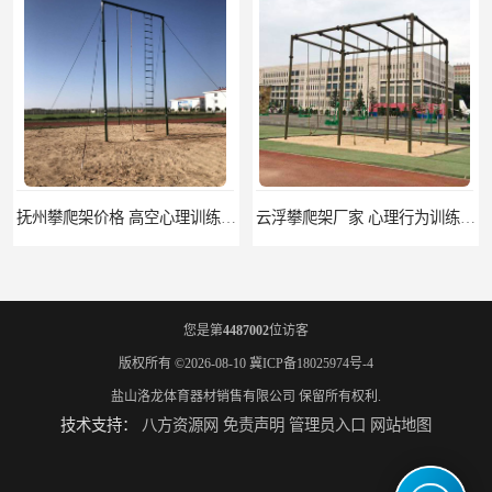
抚州攀爬架价格 高空心理训练器材 标准尺寸
云浮攀爬架厂家 心理行为训练器材 质量保证
您是第
4487002
位访客
版权所有 ©2026-08-10
冀ICP备18025974号-4
盐山洛龙体育器材销售有限公司
保留所有权利.
技术支持：
八方资源网
免责声明
管理员入口
网站地图