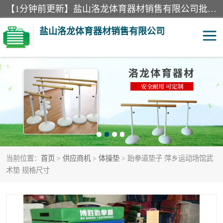
【1分钟前更新】盐山洛龙体育器材销售有限公司批量供应：300米障碍器材、400米障碍器材、部队训练器材、双杠、体操垫、舞蹈把杆等产品。盐山洛龙体育器材销售有限公司经过多年的发展，集研发，生产，销售，售后服务为一体. 奉行“质量，信誉，服务”的宗旨，以开拓创新的精神和真诚守信的态度积极进取。
盐山洛龙体育器材销售有限公司
单双杠
舞蹈把杆
400米障碍器材
体操垫
300米障碍器材
攀爬架
当前位置：
首页
>
供应商机
>
体操垫
> 跆拳道垫子 萍乡运动场馆武
塑胶跑道
400米障碍器材1
术垫 规格尺寸
警犬训练器材
心理行为训练器材