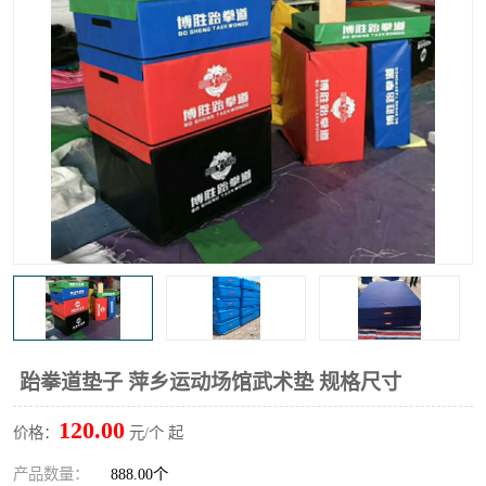
跆拳道垫子 萍乡运动场馆武术垫 规格尺寸
120.00
价格：
元/个 起
产品数量：
888.00个