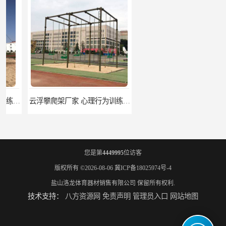
云浮攀爬架厂家 心理行为训练器材 质量保证
濮阳攀爬架价格 训练攀爬架 批发价格
您是第
4449995
位访客
版权所有 ©2026-08-06
冀ICP备18025974号-4
盐山洛龙体育器材销售有限公司
保留所有权利.
技术支持：
八方资源网
免责声明
管理员入口
网站地图