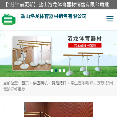
【1分钟前更新】盐山洛龙体育器材销售有限公司批量供应：300米障碍器材、400米障碍器材、部队训练器材、双杠、体操垫、舞蹈把杆等产品。盐山洛龙体育器材销售有限公司经过多年的发展，集研发，生产，销售，售后服务为一体. 奉行“质量，信誉，服务”的宗旨，以开拓创新的精神和真诚守信的态度积极进取。
盐山洛龙体育器材销售有限公司
单双杠
舞蹈把杆
400米障碍器材
体操垫
300米障碍器材
攀爬架
当前位置：
首页
>
供应商机
>
舞蹈把杆
> 学生音乐凳 尺寸定制 鹤岗
塑胶跑道
400米障碍器材1
舞蹈把杆批发
警犬训练器材
心理行为训练器材