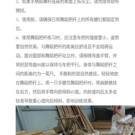
2、如果手柄和舞杆底座的表面上有灰尘，请勿用非软布
擦拭。
3、使用前，请确保已将舞蹈把杆上的所有螺钉都固定到
位。
4、使用舞蹈把杆练习时，应注意车把的强度要小，姿势
要自然优美。与舞蹈把杆的距离应舒适且不会阻碍运
动。面对面部和舞蹈把杆站立时，请稍微弯曲手臂，并
将肘部弯曲90度以保持与车把平行。身体与舞蹈把杆之
间的距离约为一英尺。 手腕和肘部自然悬挂，轻轻地放
在舞蹈把杆上。用一只手握住舞蹈把杆时，将肩膀悬挂
在后方，然后将手臂向前倾斜45度。向前或向后太多会
轻易导致重心或向后倾斜，影响训练效果。