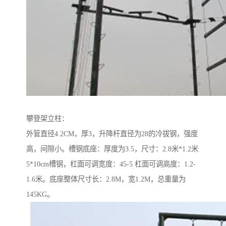
攀登架立柱：
外管直径4.2CM，厚3，升降杆直径为28的冷拔钢，强度
高，间隙小。槽钢底座：厚度为3.5，尺寸：2.8米*1.2米
5*10cm槽钢，杠面可调宽度：45-5 杠面可调高度：1.2-
1.6米。底座整体尺寸长：2.8M，宽1.2M，总重量为
145KG。