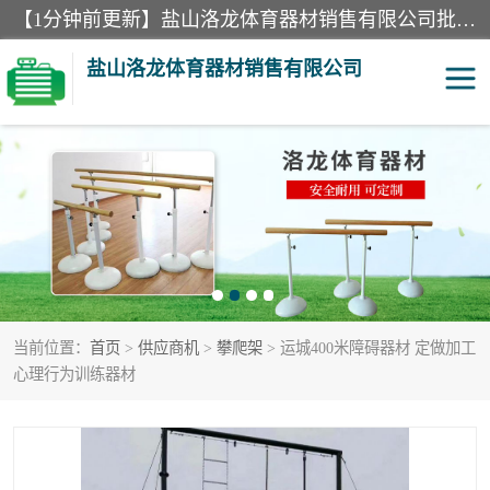
【1分钟前更新】盐山洛龙体育器材销售有限公司批量供应：300米障碍器材、400米障碍器材、部队训练器材、双杠、体操垫、舞蹈把杆等产品。盐山洛龙体育器材销售有限公司经过多年的发展，集研发，生产，销售，售后服务为一体. 奉行“质量，信誉，服务”的宗旨，以开拓创新的精神和真诚守信的态度积极进取。
盐山洛龙体育器材销售有限公司
单双杠
舞蹈把杆
400米障碍器材
体操垫
300米障碍器材
攀爬架
当前位置：
首页
>
供应商机
>
攀爬架
> 运城400米障碍器材 定做加工
塑胶跑道
400米障碍器材1
心理行为训练器材
警犬训练器材
心理行为训练器材