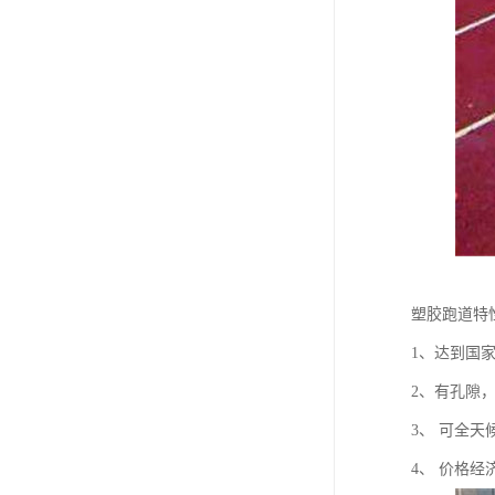
塑胶跑道特
1、达到国
2、有孔隙
3、 可全
4、 价格经