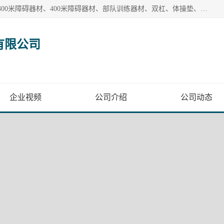
【1分钟前更新】盐山洛龙体育器材销售有限公司批量供应：300米障碍器材、400米障碍器材、部队训练器材、双杠、体操垫、舞蹈把杆等产品。盐山洛龙体育器材销售有限公司经过多年的发展，集研发，生产，销售，售后服务为一体. 奉行“质量，信誉，服务”的宗旨，以开拓创新的精神和真诚守信的态度积极进取。
有限公司
企业视频
公司介绍
公司动态