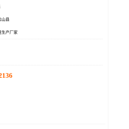
米
盐山县
道生产厂家
2136