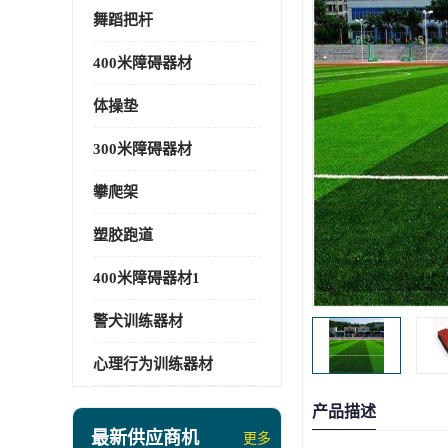
舞蹈把杆
400米障碍器材
体操垫
300米障碍器材
攀爬架
塑胶跑道
400米障碍器材1
警犬训练器材
心理行为训练器材
产品描述
最新供应商机
更多