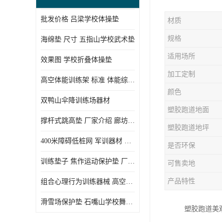
批发价格 吕梁学校体操垫
材质
规格
海绵垫 尺寸 五指山学校武术垫
适用场所
效果图 学校折叠体操垫
加工定制
高空体能训练架 标准 体能综合训练架
颜色
双鸭山伞降训练场器材
塑胶跑道地面
撑杆式跳高垫 厂家介绍 廊坊舞蹈室体操垫
塑胶跑道地坪
400米障碍低桩网 军训器材 厂家实物图
是否环保
训练垫子 焦作运动保护垫 厂家销售
可售卖地
产品特性
组合心理行为训练器械 高空拓展训练架 守信厂家
滑雪场保护垫 石嘴山学校舞蹈垫
塑胶跑道美