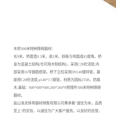
木桥300米特种障碍器材：
长9米，桥面宽0.3米，高1米，斜板与地面成45度角。桥
身为混凝土结构(也可用木制结构)，采用C20砼浇筑;内
部采用16号钢筋搭架。桥下立柱采用DN140镀锌管，基
座用C20砼浇筑;φ140*3.5钢管，材质为国标235B，防腐
木;基础：600*600*600;260*260*8预埋件300米特种障碍
器材。
盐山洛龙体育器材销售有限公司秉承着“诚信为本，品质
至上”的宗旨，以诚信为广大客户服务。以良好的信誉，