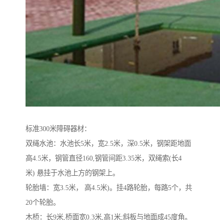
标准300米障碍器材：
双绳水池：水池长5米，宽2.5米，深0.5米，钢架距地面
高4.5米，钢管直径160,钢管间距3.35米，双绳索(长4
米) 悬挂于水池上方的钢架上。
轮胎墙：宽3.5米， 高4.5米)。挂4路轮胎，每路5个，共
20个轮胎。
木桥：长9米,桥面宽0.3米,高1米;斜板与地面成45度角。