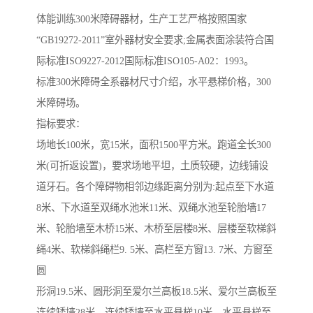
体能训练300米障碍器材，生产工艺严格按照国家
“GB19272-2011”室外器材安全要求;金属表面涂装符合国
际标准ISO9227-2012国际标准ISO105-A02：1993。
标准300米障碍全系器材尺寸介绍，水平悬梯价格，300
米障碍场。
指标要求：
场地长100米，宽15米，面积1500平方米。跑道全长300
米(可折返设置)，要求场地平坦，土质较硬，边线铺设
道牙石。各个障碍物相邻边缘距离分别为:起点至下水道
8米、下水道至双绳水池米11米、双绳水池至轮胎墙17
米、轮胎墙至木桥15米、木桥至层楼8米、层楼至软梯斜
绳4米、软梯斜绳栏9. 5米、高栏至方窗13. 7米、方窗至
圆
形洞19.5米、圆形洞至爱尔兰高板18.5米、爱尔兰高板至
连续矮墙28米、连续矮墙至水平悬梯10米、水平悬梯至