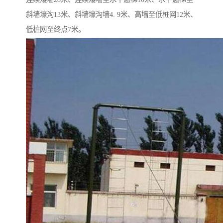
斜墙壕沟13米、斜墙壕沟墙4. 9米、高墙至低桩网12米、
低桩网至终点7米。