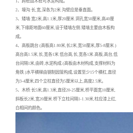
1、跨桩由木桩可水泥构成。
2、壕沟:长,宽,深各为2米.沟壁应是垂直面。
3、矮墙:宽2米,高1.1米,厚20厘米.洞孔宽50厘米,高40厘
米,下缘距地面60厘米,设于矮墙左侧.矮墙主要由木板构
成。
4、高板跳台:(高板高1.80米,长2米,宽50厘米,厚5-8厘米.)
高台高1.5米,长,宽各1米.低台高,长,宽各1米.高板,高台,低
台间隔1米,由砖,水泥构成.(高板由木材构成,支撑材料为
角铁.)水平横梯由钢制园管构成,设置至少15个横杠,直径
为3-4厘米,四个立柱直径为5厘米以上,高度2.5米。
5、木桥:长5米,高1.3米,直径20-25厘米,桥平面宽10厘米,
斜板长2米,宽20厘米.桥下立柱间隔1-1.30米,柱应漆上红,
白相间的颜色。