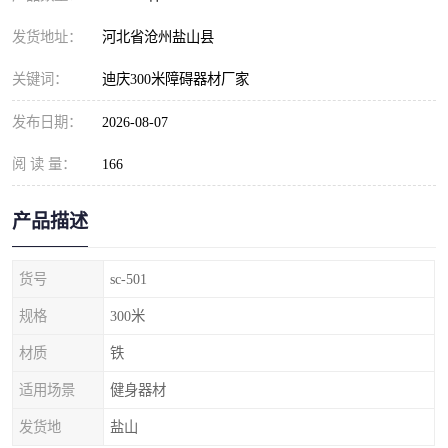
发货地址：
河北省沧州盐山县
关键词：
迪庆300米障碍器材厂家
发布日期：
2026-08-07
阅 读 量：
166
产品描述
货号
sc-501
规格
300米
材质
铁
适用场景
健身器材
发货地
盐山