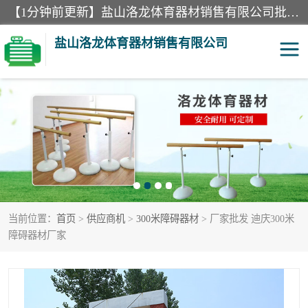
【1分钟前更新】盐山洛龙体育器材销售有限公司批量供应：300米障碍器材、400米障碍器材、部队训练器材、双杠、体操垫、舞蹈把杆等产品。盐山洛龙体育器材销售有限公司经过多年的发展，集研发，生产，销售，售后服务为一体. 奉行“质量，信誉，服务”的宗旨，以开拓创新的精神和真诚守信的态度积极进取。
盐山洛龙体育器材销售有限公司
单双杠
舞蹈把杆
400米障碍器材
体操垫
300米障碍器材
攀爬架
当前位置：
首页
>
供应商机
>
300米障碍器材
> 厂家批发 迪庆300米
塑胶跑道
400米障碍器材1
障碍器材厂家
警犬训练器材
心理行为训练器材