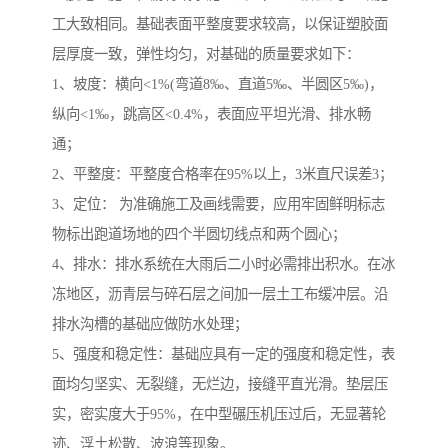
工大致相同。基础表面平整度要求较高，以保证塑胶面
层厚度一致，弹性均匀，对基础的质量要求如下：
1、坡度：横向<1%(弯道8‰、直道5‰、半圆区5‰)，
纵向<1‰，跳高区<0.4%，表面应平坦光滑、排水畅
通；
2、平整度：平整度合格率在95%以上，3米直尺误差3；
3、定位： 为准确施工及画线需要，应用牢固鲜明标志
物标出跑道场地的四个半圆切线点和两个圆心；
4、排水：排水系统在大雨后二小时必需排出积水。在冰
冻地区，沥青层与碎石层之间加一层土工布缓冲层。沿
排水沟槽的基础应做防水处理；
5、强度和稳定性：基础应具有一定的强度和稳定性，表
面均匀坚实、无裂缝，无烂边，接缝平直光滑。垫层压
实，密实度大于95%，在中型碾压机压过后，无显著轮
迹、浮土松散、波浪等现象。