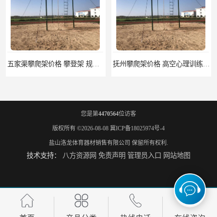
五家渠攀爬架价格 攀登架 规格齐全
抚州攀爬架价格 高空心理训练器材 标准尺寸
您是第
4470564
位访客
版权所有 ©2026-08-08
冀ICP备18025974号-4
盐山洛龙体育器材销售有限公司
保留所有权利.
技术支持：
八方资源网
免责声明
管理员入口
网站地图
云浮攀爬架厂家 心理行为训练器材 质量保证
濮阳攀爬架价格 训练攀爬架 批发价格