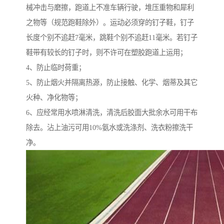
械冲击与磨擦，跑道上不准车辆行驶，堆压重物和犀利
之物等（规范跑鞋除外）。运动必须穿的钉子鞋，钉子
长度个别不追赶7毫米，跳鞋个别不追赶11毫米。若钉子
鞋带有较长的钉子时，则不许可在塑胶跑道上运用；
4、防止临时荷重；
5、防止烟火并隔离热源，防止接触、化学、烟蒂及其它
火种、净化物等；
6、应经常用水喷淋清洗，清洗后胶面大批余水可用干布
除去。沾上油污可用10%氨水或洗涤剂、洗衣粉擦洗干
净。