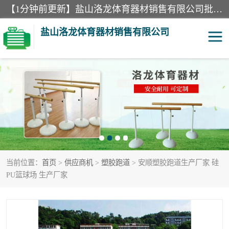
【1分钟前更新】盐山洛龙体育器材销售有限公司批量供应：300米障碍器材、400米障碍器材、部队训练器材、双杠、体操垫、舞蹈把杆等产品。盐山洛龙体育器材销售有限公司经过多年的发展，集研发，生产，销售，售后服务为一体. 奉行“质量，信誉，服务”的宗旨，以开拓创新的精神和真诚守信的态度积极进取。
盐山洛龙体育器材销售有限公司
单双杠
舞蹈把杆
400米障碍器材
体操垫
300米障碍器材
攀爬架
当前位置：
首页
>
供应商机
>
塑胶跑道
> 安顺塑胶跑道生产厂家 硅
塑胶跑道
400米障碍器材1
PU篮球场 生产厂家
警犬训练器材
心理行为训练器材