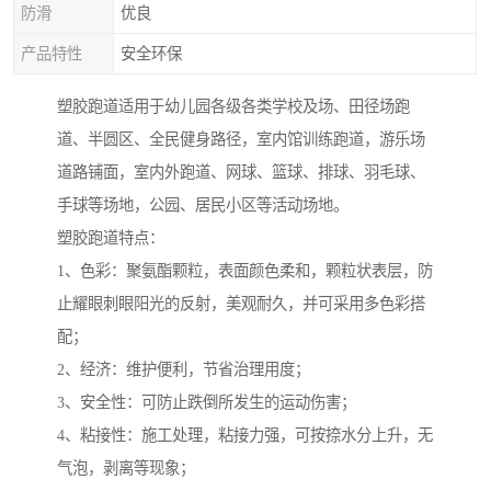
防滑
优良
产品特性
安全环保
塑胶跑道适用于幼儿园各级各类学校及场、田径场跑
道、半圆区、全民健身路径，室内馆训练跑道，游乐场
道路铺面，室内外跑道、网球、篮球、排球、羽毛球、
手球等场地，公园、居民小区等活动场地。
塑胶跑道特点：
1、色彩：聚氨酯颗粒，表面颜色柔和，颗粒状表层，防
止耀眼刺眼阳光的反射，美观耐久，并可采用多色彩搭
配；
2、经济：维护便利，节省治理用度；
3、安全性：可防止跌倒所发生的运动伤害；
4、粘接性：施工处理，粘接力强，可按捺水分上升，无
气泡，剥离等现象；