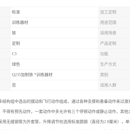
标准
加工定制
训练器材
用途范围
铁
适用场景
定制
产品定制
C3
功能
绿色
生产方式
Q235加制铁 *训练器材
类别
否
适用人群
多结构组中选出的摆动和飞行动作组成，通过各种支撑和悬垂动作来过渡
，不得有预先动作，一套动作中多允许有三个停顿动作或静止动作，其他
采用无缝钢管为外套管，升降调节柱选用标准圆钢（直径为2.8厘米），单杠杠