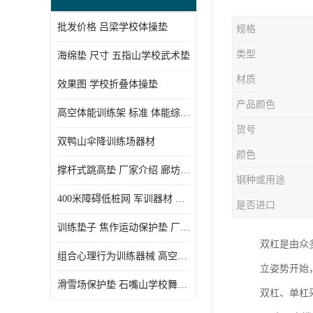
批发价格 吕梁学校体操垫
规格
类型
海绵垫 尺寸 五指山学校武术垫
材质
效果图 学校折叠体操垫
产品颜色
高空体能训练架 标准 体能综合训练架
货号
双鸭山伞降训练场器材
颜色
撑杆式跳高垫 厂家介绍 廊坊舞蹈室体操垫
钢种或用途
400米障碍低桩网 军训器材 厂家实物图
是否进口
训练垫子 焦作运动保护垫 厂家销售
双杠是由众
组合心理行为训练器械 高空拓展训练架 守信厂家
立姿势开始
滑雪场保护垫 石嘴山学校舞蹈垫
双杠、单杠