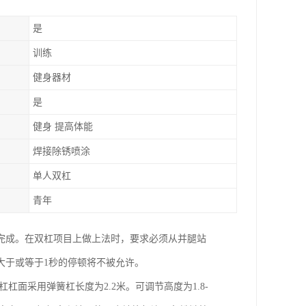
是
训练
健身器材
是
健身 提高体能
焊接除锈喷涂
单人双杠
青年
完成。在双杠项目上做上法时，要求必须从并腿站
大于或等于1秒的停顿将不被允许。
面采用弹簧杠长度为2.2米。可调节高度为1.8-