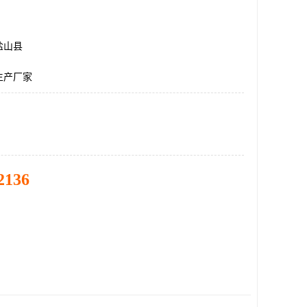
盐山县
生产厂家
2136