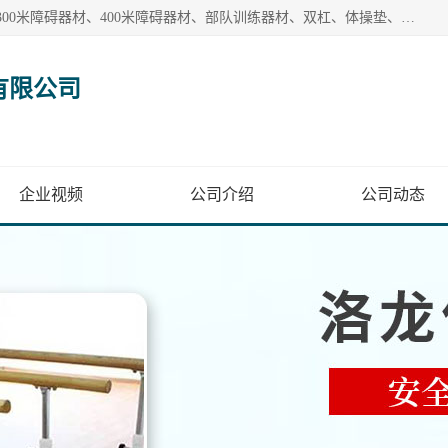
【1分钟前更新】盐山洛龙体育器材销售有限公司批量供应：300米障碍器材、400米障碍器材、部队训练器材、双杠、体操垫、舞蹈把杆等产品。盐山洛龙体育器材销售有限公司经过多年的发展，集研发，生产，销售，售后服务为一体. 奉行“质量，信誉，服务”的宗旨，以开拓创新的精神和真诚守信的态度积极进取。
有限公司
企业视频
公司介绍
公司动态