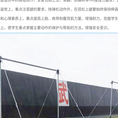
成套组合中的各组动作，主要包括上法、滚翻、后摆转体180度成分腿坐，支
本姿势上，重点注意腿的要求，除弹杠动作外，在双杠上腿要始终保持伸
体和心理素质上，重点提高上肢、肩带和腹背肌力量，增强耐力，克服学
力上，使学生重点掌握主要动作的保护与帮助的方法。增强安全意识。