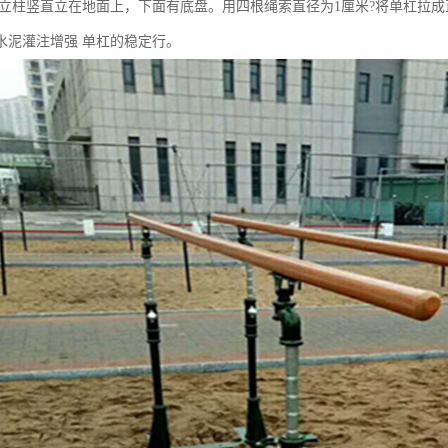
支撑立柱竖直立在地面上，下面有底盘。用四根绳索直径为1厘米?将单杠拉
水泥灌注增强 单杠的稳定行。