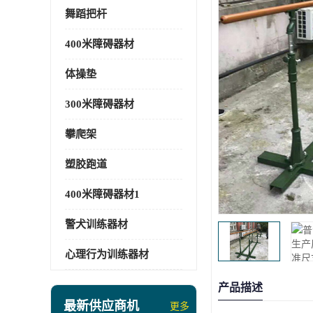
舞蹈把杆
400米障碍器材
体操垫
300米障碍器材
攀爬架
塑胶跑道
400米障碍器材1
警犬训练器材
心理行为训练器材
产品描述
最新供应商机
更多