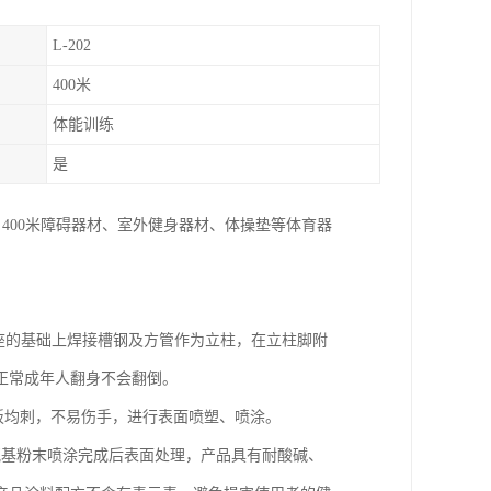
L-202
400米
体能训练
是
400米障碍器材、室外健身器材、体操垫等体育器
底座的基础上焊接槽钢及方管作为立柱，在立柱脚附
正常成年人翻身不会翻倒。
木板均刺，不易伤手，进行表面喷塑、喷涂。
氧基粉末喷涂完成后表面处理，产品具有耐酸碱、