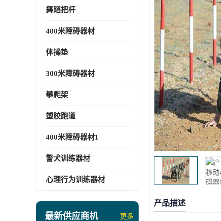
舞蹈把杆
400米障碍器材
体操垫
300米障碍器材
攀爬架
塑胶跑道
400米障碍器材1
警犬训练器材
心理行为训练器材
产品描述
最新供应商机
更多