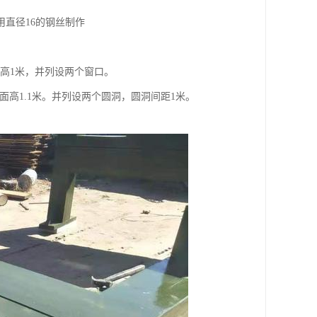
用直径16的钢丝制作
，窗高1米，并列设两个窗口。
地面高1.1米。并列设两个圆洞，圆洞间距1米。