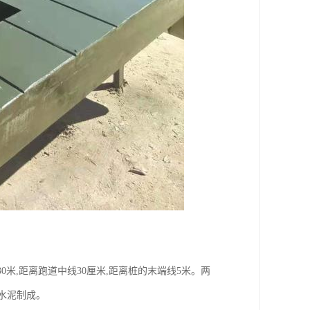
0米,距离跑道中线30厘米,距离桩的末端线5米。两
由水泥制成。