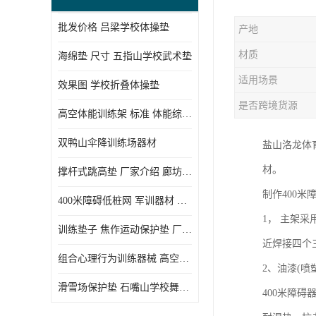
批发价格 吕梁学校体操垫
产地
材质
海绵垫 尺寸 五指山学校武术垫
适用场景
效果图 学校折叠体操垫
是否跨境货源
高空体能训练架 标准 体能综合训练架
双鸭山伞降训练场器材
盐山洛龙体
材。
撑杆式跳高垫 厂家介绍 廊坊舞蹈室体操垫
制作400米
400米障碍低桩网 军训器材 厂家实物图
1， 主架
训练垫子 焦作运动保护垫 厂家销售
近焊接四个
组合心理行为训练器械 高空拓展训练架 守信厂家
2、油漆(
滑雪场保护垫 石嘴山学校舞蹈垫
400米障