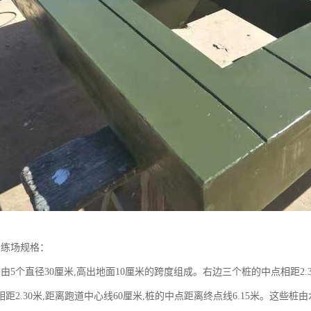
训练场规格：
由5个直径30厘米,高出地面10厘米的跨度组成。右边三个桩的中点相距2.3
距2.30米,距离跑道中心线60厘米,桩的中点距离终点线6.15米。这些桩