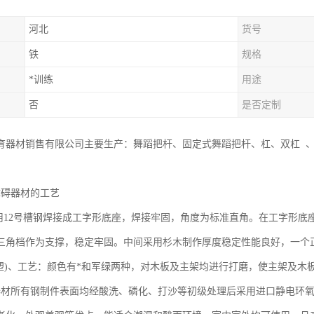
河北
货号
铁
规格
*训练
用途
否
是否定制
育器材销售有限公司主要生产：舞蹈把杆、固定式舞蹈把杆、杠、双杠 、
障碍器材的工艺
采用12号槽钢焊接成工字形底座，焊接牢固，角度为标准直角。在工字形
三角档作为支撑，稳定牢固。中间采用杉木制作厚度稳定性能良好，一个
喷塑)、工艺：颜色有*和军绿两种，对木板及主架均进行打磨，使主架及
碍器材所有钢制件表面均经酸洗、磷化、打沙等初级处理后采用进口静电环