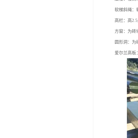
软梯斜绳：软
高栏：高2.
方窗：为砖墙
圆形洞：为砖
爱尔兰高板：