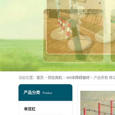
当前位置：
首页
>
供应商机
>
400米障碍器材
> 产品参数 移
产品分类
Product
单双杠