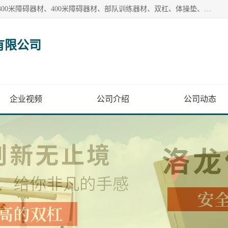
【1分钟前更新】盐山洛龙体育器材销售有限公司批量供应：300米障碍器材、400米障碍器材、部队训练器材、双杠、体操垫、舞蹈把杆等产品。盐山洛龙体育器材销售有限公司经过多年的发展，集研发，生产，销售，售后服务为一体. 奉行“质量，信誉，服务”的宗旨，以开拓创新的精神和真诚守信的态度积极进取。
有限公司
企业视频
公司介绍
公司动态