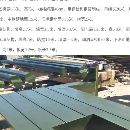
梯宽0.5米，高7米，梯格间距46cm，用钢丝和钢管制成，斜绳长20米，
5米，中栏距地面1.5米，低栏距地面0.75米，栏宽2米。
结构，墙高2.7米，墙宽3.5米，墙厚0.37米，窗台高1.25米，宽0.8米
墙结构，墙高2米，墙宽3.5米，墙厚0.37米，圆洞直径0.65米，下沿距
高2米，板宽0.2米，板长3.5米。