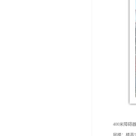
400米障碍
层楼：楼高5