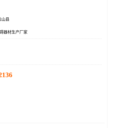
盐山县
障碍器材生产厂家
2136