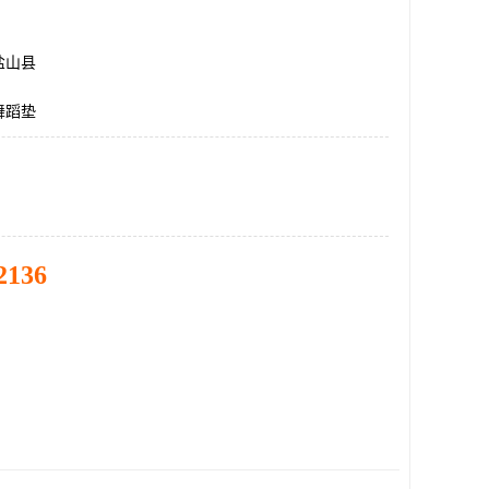
盐山县
舞蹈垫
2136