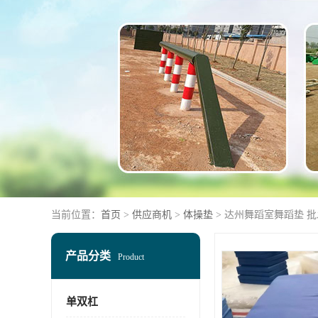
当前位置：
首页
>
供应商机
>
体操垫
> 达州舞蹈室舞蹈垫 
产品分类
Product
单双杠