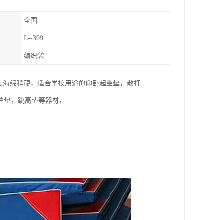
全国
L--309
编织袋
密度海绵稍硬，适合学校用途的仰卧起坐垫，散打
护垫，跳高垫等器材，