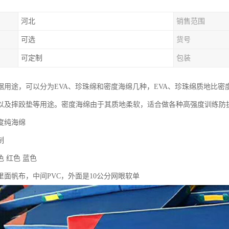
河北
销售范围
可选
货号
可定制
包装
据用途，可以分为EVA、珍珠绵和密度海绵几种，EVA、珍珠绵质地比
以及摔跤垫等用途。密度海绵由于其质地柔软，适合做各种高强度训练防
度纯海绵
制
 红色 蓝色
里面帆布，中间PVC，外面是10公分网眼软单