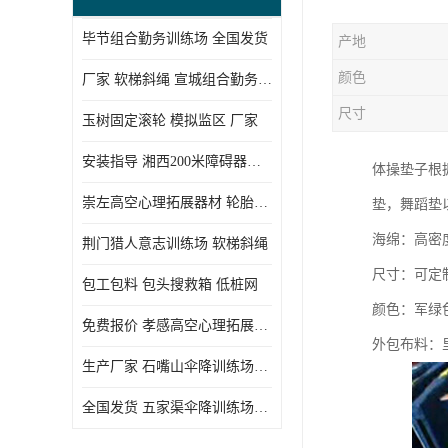
毕节组合勤务训练场 全国发货
产地
颜色
厂家 软梯斜绳 宣城组合勤务训练场
尺寸
玉树固定滚轮 模拟监区 厂家
安装指导 湘西200米障碍器材 模拟机降平台
体操垫子根
崇左高空心理拓展器材 轮胎墙 技术参数
垫，舞蹈垫
海绵：高密
荆门猎人意志训练场 软梯斜绳
尺寸：可定
包工包料 包头搜救箱 低桩网
颜色：军绿色
免费报价 孝感高空心理拓展器材 低桩网
外包布料：
生产厂家 石嘴山伞降训练场器材 空中单杠
全国发货 五家渠伞降训练场器材 低桩网