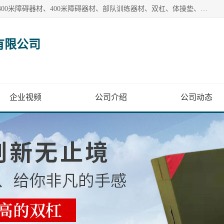
【1分钟前更新】盐山洛龙体育器材销售有限公司批量供应：300米障碍器材、400米障碍器材、部队训练器材、双杠、体操垫、舞蹈把杆等产品。盐山洛龙体育器材销售有限公司经过多年的发展，集研发，生产，销售，售后服务为一体. 奉行“质量，信誉，服务”的宗旨，以开拓创新的精神和真诚守信的态度积极进取。
有限公司
企业视频
公司介绍
公司动态