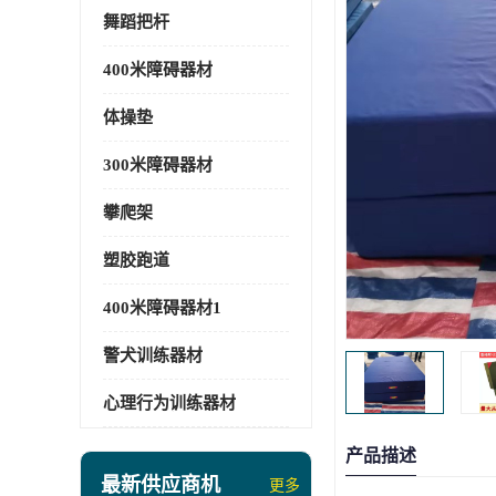
舞蹈把杆
400米障碍器材
体操垫
300米障碍器材
攀爬架
塑胶跑道
400米障碍器材1
警犬训练器材
心理行为训练器材
产品描述
最新供应商机
更多