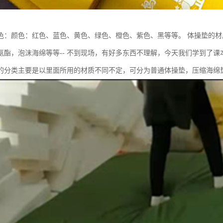
色：颜色：红色、蓝色、黄色、绿色、橙色、紫色、黑等等。 体操垫的材
氨酯，泡沫海绵等等-- 不到现场，有好多东西不理解，今天我们学到了
的分类主要是以里面所用的材质不同不定，可分为普通体操垫，压缩海绵垫和