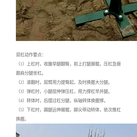
双杠动作要点：
（1）上杠时，收腹举腿翻臀，前上打腿展髋，压杠急振
跟肩分腿坐杠。
（2）滚翻时，屈臂用力提臀起，及时换握大分腿。
（3）弹杠时，小腿屈伸弹压杠，用力撑杠早并腿。
（4）转体时，后摆过杠分腿，纵轴转体换握撑。
（5）下杠时，踢腿远伸展髋，脚尖带动转体，依次推杠
换握。