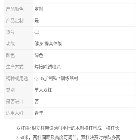
产品颜色
定制
产品定制
是
货号
C3
功能
健身 提高体能
颜色
绿色
生产方式
焊接除锈喷涂
钢种或用途
Q235加制铁 *训练器材
类别
单人双杠
是否进口
否
适用人群
青年
双杠由4根立柱架设两根平行的木制横杠构成。横杠长
3.50米，两杠间距及高度可调节。双杠决赛时每队多两