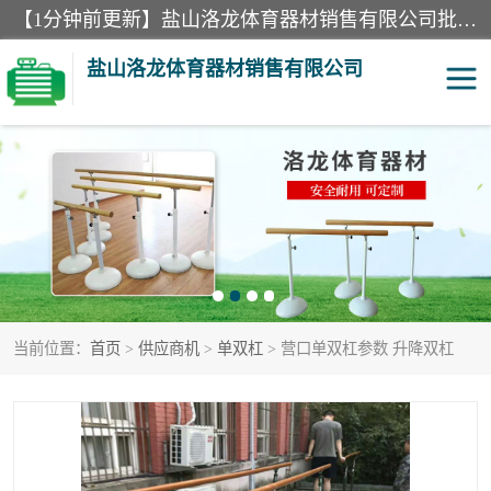
【1分钟前更新】盐山洛龙体育器材销售有限公司批量供应：300米障碍器材、400米障碍器材、部队训练器材、双杠、体操垫、舞蹈把杆等产品。盐山洛龙体育器材销售有限公司经过多年的发展，集研发，生产，销售，售后服务为一体. 奉行“质量，信誉，服务”的宗旨，以开拓创新的精神和真诚守信的态度积极进取。
盐山洛龙体育器材销售有限公司
单双杠
舞蹈把杆
400米障碍器材
体操垫
300米障碍器材
攀爬架
当前位置：
首页
>
供应商机
>
单双杠
> 营口单双杠参数 升降双杠
塑胶跑道
400米障碍器材1
警犬训练器材
心理行为训练器材