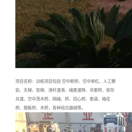
项目名称：训练项目包括:空中断桥、空中单杠、人工攀
岩、天梯、软梯、滑杆速滑、绳索速降、吊索桥、依存
共渡、空中荡木桥、网绳、桥、同心桥、索道、梅花
桥、翘板桥、木桥，各种组合器械等。