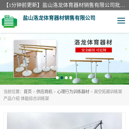
【1分钟前更新】盐山洛龙体育器材销售有限公司批量供应：300米障碍器材、400米障碍器材、部队训练器材、双杠、体操垫、舞蹈把杆等产品。盐山洛龙体育器材销售有限公司经过多年的发展，集研发，生产，销售，售后服务为一体. 奉行“质量，信誉，服务”的宗旨，以开拓创新的精神和真诚守信的态度积极进取。
盐山洛龙体育器材销售有限公司
单双杠
舞蹈把杆
400米障碍器材
体操垫
300米障碍器材
攀爬架
当前位置：
首页
>
供应商机
>
心理行为训练器材
> 高空拓展训练架
塑胶跑道
400米障碍器材1
产品介绍 体能综合训练架
警犬训练器材
心理行为训练器材