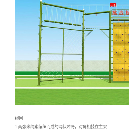
绳网
1.两张米绳索编织而成的网状障碍，对角相挂在主架