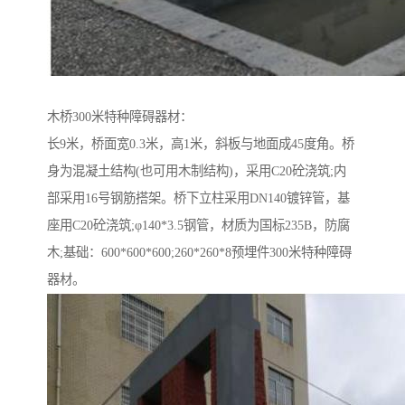
木桥300米特种障碍器材：
长9米，桥面宽0.3米，高1米，斜板与地面成45度角。桥
身为混凝土结构(也可用木制结构)，采用C20砼浇筑;内
部采用16号钢筋搭架。桥下立柱采用DN140镀锌管，基
座用C20砼浇筑;φ140*3.5钢管，材质为国标235B，防腐
木;基础：600*600*600;260*260*8预埋件300米特种障碍
器材。