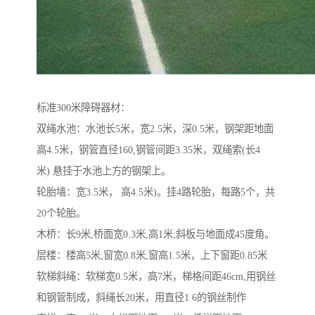
标准300米障碍器材：
双绳水池：水池长5米，宽2.5米，深0.5米，钢架距地面
高4.5米，钢管直径160,钢管间距3.35米，双绳索(长4
米) 悬挂于水池上方的钢架上。
轮胎墙：宽3.5米， 高4.5米)。挂4路轮胎，每路5个，共
20个轮胎。
木桥：长9米,桥面宽0.3米,高1米;斜板与地面成45度角。
层楼：楼高5米,窗宽0.8米,窗高1.5米，上下窗距0.85米
软梯斜绳：软梯宽0.5米，高7米，梯格间距46cm,用钢丝
和钢管制成，斜绳长20米，用直径1 6的钢丝制作