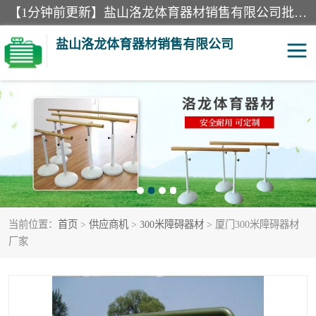
【1分钟前更新】盐山洛龙体育器材销售有限公司批量供应：300米障碍器材、400米障碍器材、部队训练器材、双杠、体操垫、舞蹈把杆等产品。盐山洛龙体育器材销售有限公司经过多年的发展，集研发，生产，销售，售后服务为一体. 奉行“质量，信誉，服务”的宗旨，以开拓创新的精神和真诚守信的态度积极进取。
盐山洛龙体育器材销售有限公司
单双杠
舞蹈把杆
400米障碍器材
体操垫
300米障碍器材
攀爬架
当前位置：
首页
>
供应商机
>
300米障碍器材
> 厦门300米障碍器材
塑胶跑道
400米障碍器材1
厂家
警犬训练器材
心理行为训练器材