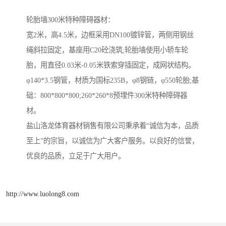
轮胎墙300米特种障碍器材：
宽2米，高4.5米，边框采用DN100镀锌管，两侧用钢丝
绳斜拉固定，基座用C20砼浇筑;轮胎墙使用小轿车轮
胎，用直径0.03米-0.05米铁索穿插固定，成网状结构。
φ140*3.5钢管，材质为国标235B，φ8钢链，φ550轮胎;基
础：800*800*800;260*260*8预埋件300米特种障碍器
材。
盐山洛龙体育器材销售有限公司秉承着“诚信为本，品质
至上”的宗旨，以诚信为广大客户服务。以良好的信誉，
优良的品质，立足于广大用户。
http://www.luolong8.com