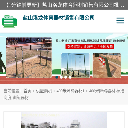
【1分钟前更新】盐山洛龙体育器材销售有限公司批量供应：300米障碍器材、400米障碍器材、部队训练器材、双杠、体操垫、舞蹈把杆等产品。盐山洛龙体育器材销售有限公司经过多年的发展，集研发，生产，销售，售后服务为一体. 奉行“质量，信誉，服务”的宗旨，以开拓创新的精神和真诚守信的态度积极进取。
盐山洛龙体育器材销售有限公司
单双杠
舞蹈把杆
400米障碍器材
体操垫
300米障碍器材
攀爬架
当前位置：
首页
>
供应商机
>
400米障碍器材1
> 400米障碍器材 标准
塑胶跑道
400米障碍器材1
高度 训练器材
警犬训练器材
心理行为训练器材