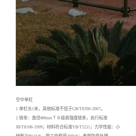
空中单杠
1.单杠长1米，其他标准不低于GB/T8390-2007。
2.链条：直径Φ8mmＴ８级高强度链条，执行标准
JB/T8108-1999；材料符合标准YB/T5211；力学性能：小