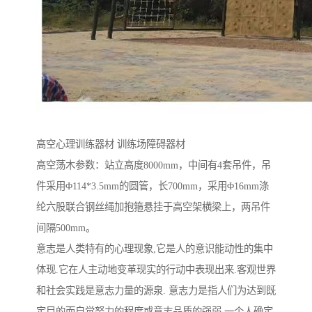
高空心理训练器材 训练场障碍器材
高空荡木参数：站立高度8000mm，中间有4套吊件，吊
件采用Φ114*3.5mm的圆管，长700mm，采用Φ16mm涤
纶六股联合钢丝绳加抱箍悬挂于高空架横梁上，两吊件
间隔500mm。
意志是人类特有的心理现象,它是人的意识能动性的集中
体现.它在人主动地变革现实的行动中表现出来.客观世界
和社会实践是意志力量的源泉. 意志力是指人们为达到既
定目的而自觉努力的程度或意志品质的强弱.一个人确定