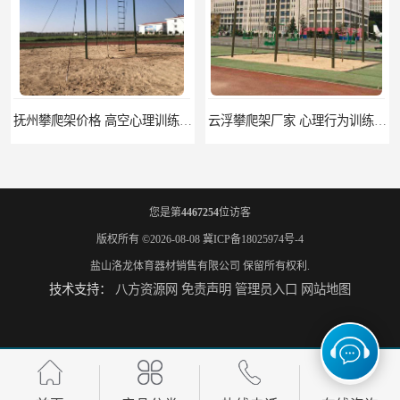
抚州攀爬架价格 高空心理训练器材 标准尺寸
云浮攀爬架厂家 心理行为训练器材 质量保证
您是第
4467254
位访客
版权所有 ©2026-08-08
冀ICP备18025974号-4
盐山洛龙体育器材销售有限公司
保留所有权利.
技术支持：
八方资源网
免责声明
管理员入口
网站地图
濮阳攀爬架价格 训练攀爬架 批发价格
宁德攀爬架参数 爬绳架 量大优惠