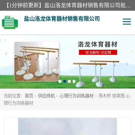
【1分钟前更新】盐山洛龙体育器材销售有限公司批量供应：300米障碍器材、400米障碍器材、部队训练器材、双杠、体操垫、舞蹈把杆等产品。盐山洛龙体育器材销售有限公司经过多年的发展，集研发，生产，销售，售后服务为一体. 奉行“质量，信誉，服务”的宗旨，以开拓创新的精神和真诚守信的态度积极进取。
盐山洛龙体育器材销售有限公司
单双杠
舞蹈把杆
400米障碍器材
体操垫
300米障碍器材
攀爬架
当前位置：
首页
>
供应商机
>
心理行为训练器材
> 荡木桥 效果图 心
塑胶跑道
400米障碍器材1
理行为训练器材
警犬训练器材
心理行为训练器材