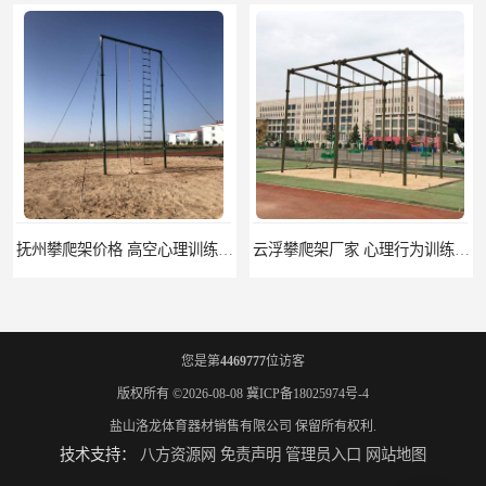
抚州攀爬架价格 高空心理训练器材 标准尺寸
云浮攀爬架厂家 心理行为训练器材 质量保证
您是第
4469777
位访客
版权所有 ©2026-08-08
冀ICP备18025974号-4
盐山洛龙体育器材销售有限公司
保留所有权利.
技术支持：
八方资源网
免责声明
管理员入口
网站地图