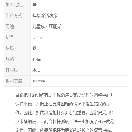
加工定制
是
生产方式
焊接除锈喷涂
用途
儿童成人压腿架
货号
L-407
材质
铁
规格
1-4m
杠材质
木质
板材宽度
100mm
舞蹈把杆的训练有助于舞蹈演员完成动作时调整中心并
保持平衡，并防止在支撑困难的情况下发生错误的动
作。因此，好的舞蹈把杆对舞者很重要。固定架采用U
形卡插槽设计，配合杠杆弧度，进一步加强了杠杆的稳
定性。因此，的舞蹈把杆为舞者的成长之路保驾护航。