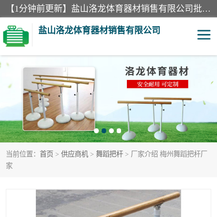
【1分钟前更新】盐山洛龙体育器材销售有限公司批量供应：300米障碍器材、400米障碍器材、部队训练器材、双杠、体操垫、舞蹈把杆等产品。盐山洛龙体育器材销售有限公司经过多年的发展，集研发，生产，销售，售后服务为一体. 奉行“质量，信誉，服务”的宗旨，以开拓创新的精神和真诚守信的态度积极进取。
盐山洛龙体育器材销售有限公司
单双杠
舞蹈把杆
400米障碍器材
体操垫
300米障碍器材
攀爬架
当前位置：
首页
>
供应商机
>
舞蹈把杆
> 厂家介绍 梅州舞蹈把杆厂
塑胶跑道
400米障碍器材1
家
警犬训练器材
心理行为训练器材