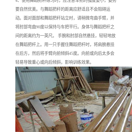
4、使用舞蹈把杆练习时，应注意车把的强度要小，姿势
要自然优美。与舞蹈把杆的距离应舒适且不会阻碍运
动。面对面部和舞蹈把杆站立时，请稍微弯曲手臂，并
将肘部弯曲90度以保持与车把平行。身体与舞蹈把杆之
间的距离约为一英尺。 手腕和肘部自然悬挂，轻轻地放
在舞蹈把杆上。用一只手握住舞蹈把杆时，将肩膀悬挂
在后方，然后将手臂向前倾斜45度。向前或向后太多会
轻易导致重心或向后倾斜，影响训练效果。