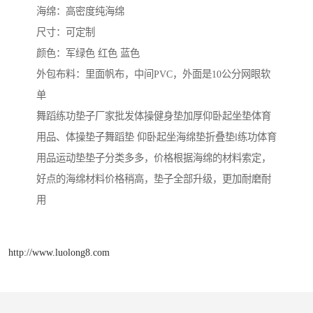
海绵：高密度纯海绵
尺寸：可定制
颜色：军绿色 红色 蓝色
外包布料：里面帆布，中间PVC，外面是10公分网眼软
单
舞蹈练功垫子厂家批发体操健身垫加厚仰卧起坐垫体育
用品、体操垫子舞蹈垫 仰卧起坐海绵垫折叠垫l练功体育
用品运动垫垫子分类多多，价格根据海绵的材料索定，
好点的海绵材料价格稍高，垫子全部升级，更加耐磨耐
用
http://www.luolong8.com