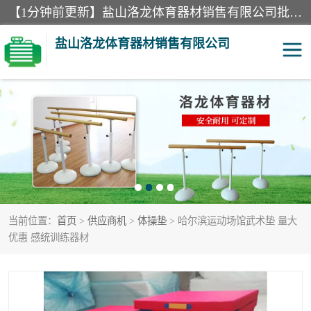
【1分钟前更新】盐山洛龙体育器材销售有限公司批量供应：300米障碍器材、400米障碍器材、部队训练器材、双杠、体操垫、舞蹈把杆等产品。盐山洛龙体育器材销售有限公司经过多年的发展，集研发，生产，销售，售后服务为一体. 奉行“质量，信誉，服务”的宗旨，以开拓创新的精神和真诚守信的态度积极进取。
盐山洛龙体育器材销售有限公司
单双杠
舞蹈把杆
400米障碍器材
体操垫
300米障碍器材
攀爬架
当前位置：
首页
>
供应商机
>
体操垫
> 哈尔滨运动场馆武术垫 量大
塑胶跑道
400米障碍器材1
优惠 感统训练器材
警犬训练器材
心理行为训练器材