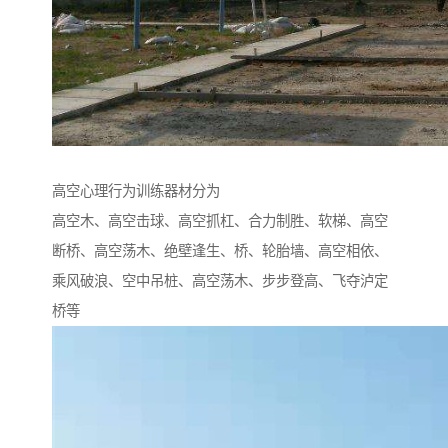
高空心理行为训练器材分为
高空木、高空击球、高空抓杠、合力制胜、软梯、高空
断桥、高空荡木、绝壁逢生、桥、轮胎墙、高空相依、
乘风破浪、空中吊桩、高空荡木、步步登高、飞夺泸定
桥等