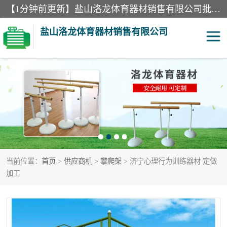
【1分钟前更新】盐山洛龙体育器材销售有限公司批量供应：300米障碍器材、400米障碍器材、部队训练器材、双杠、体操垫、舞蹈把杆等产品。盐山洛龙体育器材销售有限公司经过多年的发展，集研发，生产，销售，售后服务为一体. 奉行“质量，信誉，服务”的宗旨，以开拓创新的精神和真诚守信的态度积极进取。
盐山洛龙体育器材销售有限公司
单双杠
舞蹈把杆
400米障碍器材
体操垫
300米障碍器材
攀爬架
当前位置：
首页
>
供应商机
>
攀爬架
> 济宁心理行为训练器材 定做
塑胶跑道
400米障碍器材1
加工
警犬训练器材
心理行为训练器材