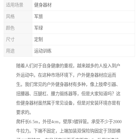
适用场景
健身器材
风格
军旅
颜色
军绿
尺寸
定制
用途
运动训练
随着人们对于自身健康的重视，越来越多的人投入到户
外运动中。在这种市场环境下，户外健身器材应运而
生。我们常见的户外健身器材有多种，像上肢牵引器、
扭腰器、压腿杠、腰力锻炼器等，但是大家知道吗？这
些健身器材虽然属于常见设备，但是对安装环境亦是有
要求的。
爬杆长6.5m，外径4cm，壁厚3镀锌管。承受不少于2000
牛拉力。下端不固定，上端加装双保险钩固定于顶部横