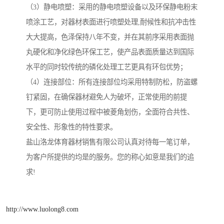
（3）静电喷塑：采用的静电喷塑设备以及环保静电粉末
喷涂工艺，对器材表面进行喷塑处理,耐候性和抗冲击性
大大提高，色泽保持八年不变，并在其前序采用表面抛
丸硬化和净化绿色环保工艺，使产品表面质量达到国际
水平的同时较传统的磷化处理工艺更具有环包优势；
（4）连接部位：所有连接部位均采用特制防松，防盗螺
钉紧固，在确保器材避免人为破坏，正常使用的前提
下，更可防止使用过程中被菱角划伤，全面符合共性、
安全性、形象性的特性要求。
盐山洛龙体育器材销售有限公司认真对待每一笔订单，
为客户所提供的均是的服务。您的称心如意是我们的追
求!
http://www.luolong8.com