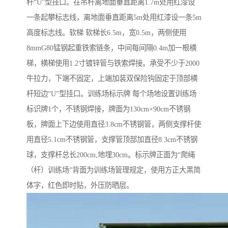
杆“U”型挂口。在吊杆离地面垂直距离1.7m处用红漆设
一条起攀标志线，离地面垂直距离5m处用红漆设一条5m
高度标志线。软梯 软梯长6.5m，宽0.5m，两侧使用
8mmG80锰钢起重铁索链条，中间每间隔0.4m加一根横
梯，横梯使用1.2寸镀锌管与铁索焊接。承受不少于2000
牛拉力，下端不固定，上端加装双保险钩固定于顶部横
杆短边“U”型挂口。训练场标示牌 每个场地设置训练场
标识牌1个，不锈钢焊接，牌面为130cm×90cm不锈钢
板，牌面上下边使用直径3.8cm不锈钢管，两侧支撑杆使
用直径5.1cm不锈钢管，支撑管顶部加直径8.3cm不锈钢
球，支撑杆总长200cm,地埋30cm。标示牌正面为“爬绳
（杆）训练场”背面为训练场管理规定，使用方正大黑简
体字，红色即时贴，外压防晒层。