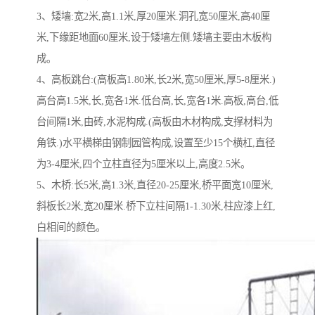
3、矮墙:宽2米,高1.1米,厚20厘米.洞孔宽50厘米,高40厘
米,下缘距地面60厘米,设于矮墙左侧.矮墙主要由木板构
成。
4、高板跳台:(高板高1.80米,长2米,宽50厘米,厚5-8厘米.)
高台高1.5米,长,宽各1米.低台高,长,宽各1米.高板,高台,低
台间隔1米,由砖,水泥构成.(高板由木材构成,支撑材料为
角铁.)水平横梯由钢制园管构成,设置至少15个横杠,直径
为3-4厘米,四个立柱直径为5厘米以上,高度2.5米。
5、木桥:长5米,高1.3米,直径20-25厘米,桥平面宽10厘米,
斜板长2米,宽20厘米.桥下立柱间隔1-1.30米,柱应漆上红,
白相间的颜色。