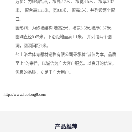
方窗：为砖墙结构，墙高2.7米， 墙宽3.5米， 墙厚0.37
米， 窗台高1.25米，宽0.8米， 窗高1米，并列设两个窗
口。
圆形洞：为砖墙结构,墙高2米，墙宽3.5米,墙厚0.37米，
圆洞直径0.65米，下沿距地面高1.1米。 并列设两个圆
洞，圆洞间距1米。
盐山洛龙体育器材销售有限公司秉承着“诚信为本，品质
至上”的宗旨，以诚信为广大客户服务。以良好的信誉，
优良的品质，立足于广大用户。
http://www.luolong8.com
产品推荐