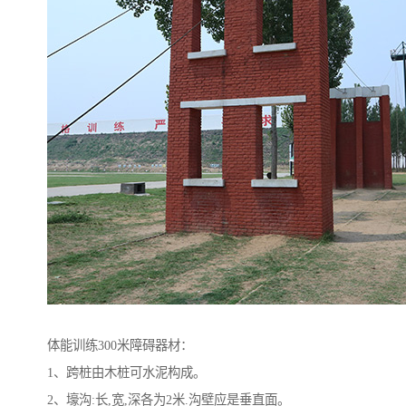
体能训练300米障碍器材：
1、跨桩由木桩可水泥构成。
2、壕沟:长,宽,深各为2米.沟壁应是垂直面。