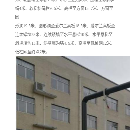
绳4米、软梯斜绳栏9. 5米、高栏至方窗13. 7米、方窗至
圆
形洞19.5米、圆形洞至爱尔兰高板18.5米、爱尔兰高板至
连续矮墙28米、连续矮墙至水平悬梯10米、水平悬梯至
斜墙壕沟13米、斜墙壕沟墙4. 9米、高墙至低桩网12米、
低桩网至终点7米。