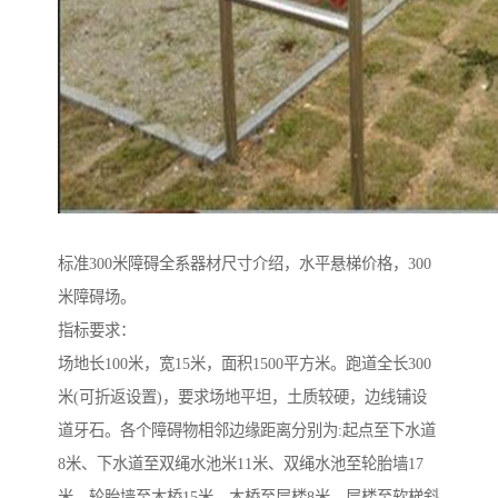
标准300米障碍全系器材尺寸介绍，水平悬梯价格，300
米障碍场。
指标要求：
场地长100米，宽15米，面积1500平方米。跑道全长300
米(可折返设置)，要求场地平坦，土质较硬，边线铺设
道牙石。各个障碍物相邻边缘距离分别为:起点至下水道
8米、下水道至双绳水池米11米、双绳水池至轮胎墙17
米、轮胎墙至木桥15米、木桥至层楼8米、层楼至软梯斜