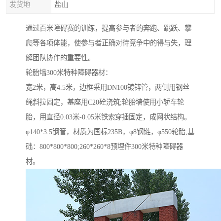
发货地
盐山
通过百米障碍赛的训练，提高参与者的奔跑、跳跃、攀
爬等各项体能，使参与者正确对待竞争中的得与失，理
解团队协作的重要性。
轮胎墙300米特种障碍器材：
宽2米，高4.5米，边框采用DN100镀锌管，两侧用钢丝
绳斜拉固定，基座用C20砼浇筑;轮胎墙使用小轿车轮
胎，用直径0.03米-0.05米铁索穿插固定，成网状结构。
φ140*3.5钢管，材质为国标235B，φ8钢链，φ550轮胎;基
础：800*800*800;260*260*8预埋件300米特种障碍器
材。