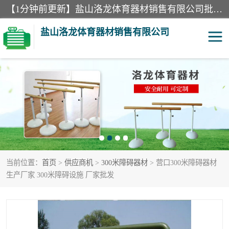
【1分钟前更新】盐山洛龙体育器材销售有限公司批量供应：300米障碍器材、400米障碍器材、部队训练器材、双杠、体操垫、舞蹈把杆等产品。盐山洛龙体育器材销售有限公司经过多年的发展，集研发，生产，销售，售后服务为一体. 奉行“质量，信誉，服务”的宗旨，以开拓创新的精神和真诚守信的态度积极进取。
盐山洛龙体育器材销售有限公司
单双杠
舞蹈把杆
400米障碍器材
体操垫
300米障碍器材
攀爬架
当前位置：
首页
>
供应商机
>
300米障碍器材
> 营口300米障碍器材
塑胶跑道
400米障碍器材1
生产厂家 300米障碍设施 厂家批发
警犬训练器材
心理行为训练器材