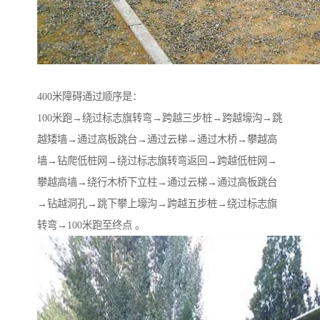
400米障碍通过顺序是：
100米跑→绕过标志旗转弯→跨越三步桩→跨越壕沟→跳
越矮墙→通过高板跳台→通过云梯→通过木桥→攀越高
墙→钻爬低桩网→绕过标志旗转弯返回→跨越低桩网→
攀越高墙→绕行木桥下立柱→通过云梯→通过高板跳台
→钻越洞孔→跳下攀上壕沟→跨越五步桩→绕过标志旗
转弯→100米跑至终点 。