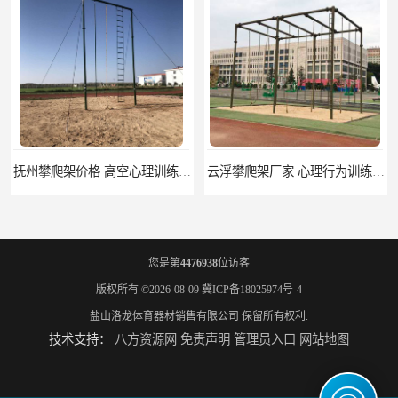
抚州攀爬架价格 高空心理训练器材 标准尺寸
云浮攀爬架厂家 心理行为训练器材 质量保证
您是第
4476938
位访客
版权所有 ©2026-08-09
冀ICP备18025974号-4
盐山洛龙体育器材销售有限公司
保留所有权利.
技术支持：
八方资源网
免责声明
管理员入口
网站地图
濮阳攀爬架价格 训练攀爬架 批发价格
宁德攀爬架参数 爬绳架 量大优惠