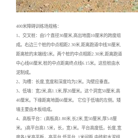
400米障碍训练场规格：
1、交叉桩：由5个直径30厘米,高出地面10厘米的跨度组
成。右边三个桩的中点相距2.30米,距离跑道中线30厘米,
距离桩的末端线5米。两个桩的中点相距2.30米,距离跑道
中心线60厘米,桩的中点距离终点线6.15米。这些桩由水
泥制成。
2、沟槽：长度,宽度和深度均为2米。沟壁应垂直。
3、低墙：宽2米,高1.1米,厚20厘米。这个洞宽50厘米,高
40厘米。下缘距离地面60厘米。 它位于低墙的左侧。矮
墙主要由木板组成。
4、高板平台：(高板高1.80米,长2米,宽50厘米,厚5-8厘
米。)高平台高1.5米，长，宽1米。平台高度低，长度,宽
度各1米高平板，高平台,低平台, 1米间距,由砖和水泥组