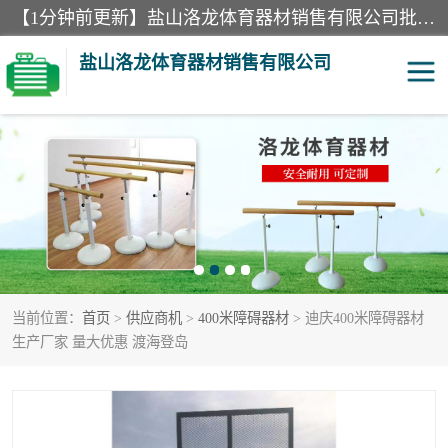
【1分钟前更新】盐山洛龙体育器材销售有限公司批量供应：300米障碍器材、400米障碍器材、部队训练器材、双杠、体操垫、舞蹈把杆等产品。盐山洛龙体育器材销售有限公司经过多年的发展，集研发，生产，销售，售后服务为一体. 奉行“质量，信誉，服务”的宗旨，以开拓创新的精神和真诚守信的态度积极进取。
盐山洛龙体育器材销售有限公司
单双杠
舞蹈把杆
400米障碍器材
体操垫
300米障碍器材
攀爬架
当前位置：
首页
>
供应商机
>
400米障碍器材
> 迪庆400米障碍器材
塑胶跑道
400米障碍器材1
生产厂家 量大优惠 渡海登岛
警犬训练器材
心理行为训练器材