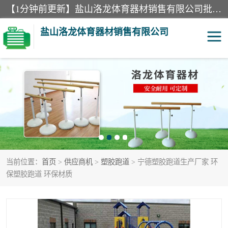
【1分钟前更新】盐山洛龙体育器材销售有限公司批量供应：300米障碍器材、400米障碍器材、部队训练器材、双杠、体操垫、舞蹈把杆等产品。盐山洛龙体育器材销售有限公司经过多年的发展，集研发，生产，销售，售后服务为一体. 奉行“质量，信誉，服务”的宗旨，以开拓创新的精神和真诚守信的态度积极进取。
盐山洛龙体育器材销售有限公司
单双杠
舞蹈把杆
400米障碍器材
体操垫
300米障碍器材
攀爬架
当前位置：
首页
>
供应商机
>
塑胶跑道
> 宁德塑胶跑道生产厂家 环
塑胶跑道
400米障碍器材1
保塑胶跑道 环保材质
警犬训练器材
心理行为训练器材