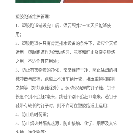
塑胶跑道维护管理：
1、塑胶跑道铺设完工后，须要颐养7－10天后能够使
用；
2、塑胶跑道在具有肯定排水设备的条件下，适应全天候
运用。塑胶跑道作为运动练习、竞赛和静止及健身锤炼
之用，不适作其它用处；
3、防止有害物资的净化，常常维持干净，防止猛烈的机
械冲击与磨擦，跑道上不准车辆行驶，堆压重物和犀利
之物等（规范跑鞋除外）。运动必须穿的钉子鞋，钉子
长度个别不追赶7毫米，跳鞋个别不追赶11毫米。若钉子
鞋带有较长的钉子时，则不许可在塑胶跑道上运用；
4、防止临时荷重；
5、防止烟火并隔离热源，防止接触、化学、烟蒂及其它
火种、净化物等；