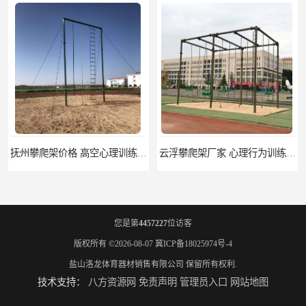
抚州攀爬架价格 高空心理训练器材 标准尺寸
云浮攀爬架厂家 心理行为训练器材 质量保证
您是第
4457227
位访客
版权所有 ©2026-08-07
冀ICP备18025974号-4
盐山洛龙体育器材销售有限公司
保留所有权利.
技术支持：
八方资源网
免责声明
管理员入口
网站地图