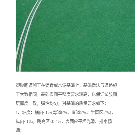
塑胶跑道施工在沥青或水泥基础上，基础做法与道路施
工大致相同。基础表面平整度要求较高，以保证塑胶面
层厚度一致，弹性均匀，对基础的质量要求如下：
1、坡度：横向<1%(弯道8‰、直道5‰、半圆区5‰)，
纵向<1‰，跳高区<0.4%，表面应平坦光滑、排水畅
通；