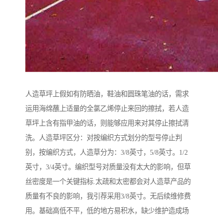
人造草坪上假如有防晒油，鞋油和圆珠笔油的话，需求
运用海绵蘸上适量的全氯乙烯停止来回的擦拭，若人造
草坪上含有指甲油的话，则能够应用来对其停止擦拭清
洗。人造草坪区分：对按编织方式划分的型号停止判
别，按编织方式，人造草分为：3/8英寸，5/8英寸。1/2
英寸，3/4英寸。编织型号对质量没有太大的影响，但草
丝密度是一个关键指标.太疏和太密都会对人造草产品的
质量有不良的影响，我引荐采用3/8英寸。无后续维修费
用。基础高低不平，低的地方易积水，缺少维护造成场