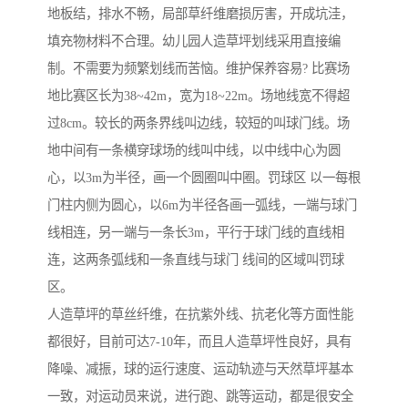
地板结，排水不畅，局部草纤维磨损厉害，开成坑洼，
填充物材料不合理。幼儿园人造草坪划线采用直接编
制。不需要为频繁划线而苦恼。维护保养容易? 比赛场
地比赛区长为38~42m，宽为18~22m。场地线宽不得超
过8cm。较长的两条界线叫边线，较短的叫球门线。场
地中间有一条横穿球场的线叫中线，以中线中心为圆
心，以3m为半径，画一个圆圈叫中圈。罚球区 以一每根
门柱内侧为圆心，以6m为半径各画一弧线，一端与球门
线相连，另一端与一条长3m，平行于球门线的直线相
连，这两条弧线和一条直线与球门 线间的区域叫罚球
区。
人造草坪的草丝纤维，在抗紫外线、抗老化等方面性能
都很好，目前可达7-10年，而且人造草坪性良好，具有
降噪、减振，球的运行速度、运动轨迹与天然草坪基本
一致，对运动员来说，进行跑、跳等运动，都是很安全