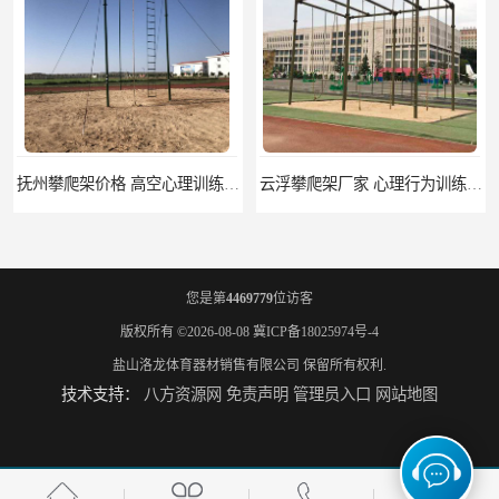
抚州攀爬架价格 高空心理训练器材 标准尺寸
云浮攀爬架厂家 心理行为训练器材 质量保证
您是第
4469779
位访客
版权所有 ©2026-08-08
冀ICP备18025974号-4
盐山洛龙体育器材销售有限公司
保留所有权利.
技术支持：
八方资源网
免责声明
管理员入口
网站地图
濮阳攀爬架价格 训练攀爬架 批发价格
宁德攀爬架参数 爬绳架 量大优惠