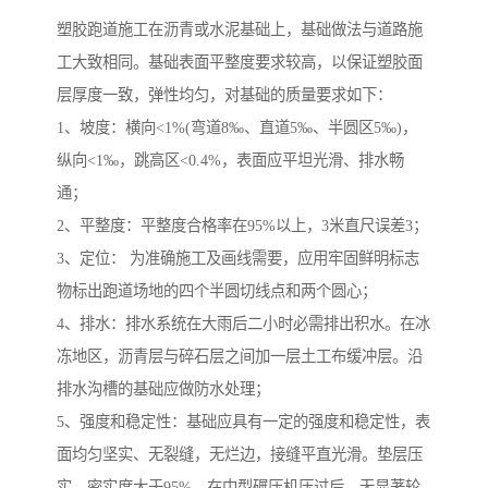
塑胶跑道施工在沥青或水泥基础上，基础做法与道路施
工大致相同。基础表面平整度要求较高，以保证塑胶面
层厚度一致，弹性均匀，对基础的质量要求如下：
1、坡度：横向<1%(弯道8‰、直道5‰、半圆区5‰)，
纵向<1‰，跳高区<0.4%，表面应平坦光滑、排水畅
通；
2、平整度：平整度合格率在95%以上，3米直尺误差3；
3、定位： 为准确施工及画线需要，应用牢固鲜明标志
物标出跑道场地的四个半圆切线点和两个圆心；
4、排水：排水系统在大雨后二小时必需排出积水。在冰
冻地区，沥青层与碎石层之间加一层土工布缓冲层。沿
排水沟槽的基础应做防水处理；
5、强度和稳定性：基础应具有一定的强度和稳定性，表
面均匀坚实、无裂缝，无烂边，接缝平直光滑。垫层压
实，密实度大于95%，在中型碾压机压过后，无显著轮