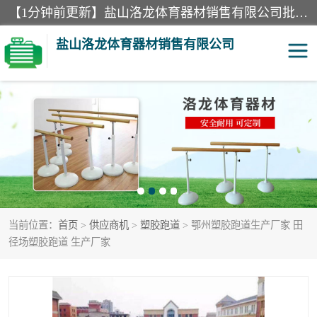
【1分钟前更新】盐山洛龙体育器材销售有限公司批量供应：300米障碍器材、400米障碍器材、部队训练器材、双杠、体操垫、舞蹈把杆等产品。盐山洛龙体育器材销售有限公司经过多年的发展，集研发，生产，销售，售后服务为一体. 奉行“质量，信誉，服务”的宗旨，以开拓创新的精神和真诚守信的态度积极进取。
盐山洛龙体育器材销售有限公司
单双杠
舞蹈把杆
400米障碍器材
体操垫
300米障碍器材
攀爬架
当前位置：
首页
>
供应商机
>
塑胶跑道
> 鄂州塑胶跑道生产厂家 田
塑胶跑道
400米障碍器材1
径场塑胶跑道 生产厂家
警犬训练器材
心理行为训练器材