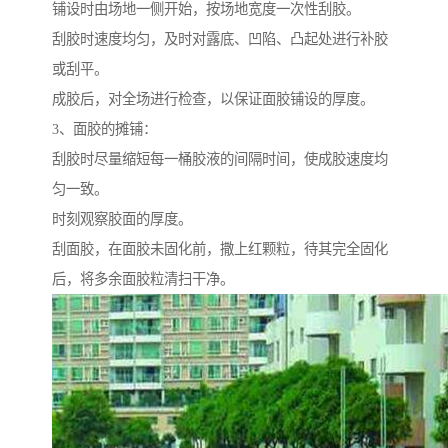
铺设时由场地一侧开始，按场地宽度一次性刮胶。
刮胶时速度均匀，及时对露底、凹陷、凸起处进行补胶
或刮平。
成胶后，对全场进行检查，以保证面胶铺设的厚度。
3、面胶的摊铺：
刮胶时尽量缩短每一桶胶液的间隔时间，使成胶速度均
匀一致。
时刻观察胶面的厚度。
刮面胶，在面胶未固化前，撒上红颗粒，待其完全固化
后，将多余面胶粒清扫干净。