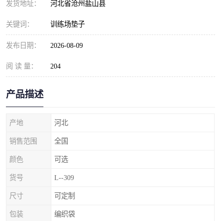
发货地址：
河北省沧州盐山县
关键词：
训练场垫子
发布日期：
2026-08-09
阅 读 量：
204
产品描述
产地
河北
销售范围
全国
颜色
可选
货号
L--309
尺寸
可定制
包装
编织袋