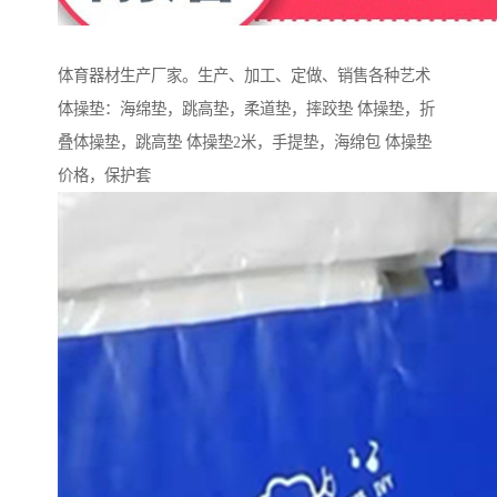
体育器材生产厂家。生产、加工、定做、销售各种艺术
体操垫：海绵垫，跳高垫，柔道垫，摔跤垫 体操垫，折
叠体操垫，跳高垫 体操垫2米，手提垫，海绵包 体操垫
价格，保护套