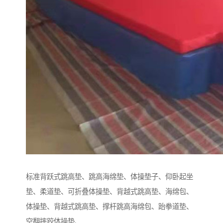
标准背跃式跳高垫、跳高海绵垫、体操垫子、仰卧起坐
垫、柔道垫、可折叠体操垫、背越式跳高垫、海绵包、
体操垫、背越式跳高垫、撑杆跳高海绵包、跆拳道垫、
空翻摔跤体操垫、