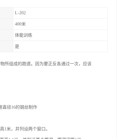
L-202
400米
体能训练
是
碍物所组成的跑道。因为要正反各通过一次，应该
用直径16的钢丝制作
，窗高1米，并列设两个窗口。