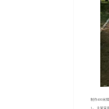
制作400米
1， 主架