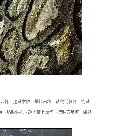
过云梯→通过木桥→攀越高墙→钻爬低桩网→绕过
台→钻越洞孔→跳下攀上壕沟→跨越五步桩→绕过