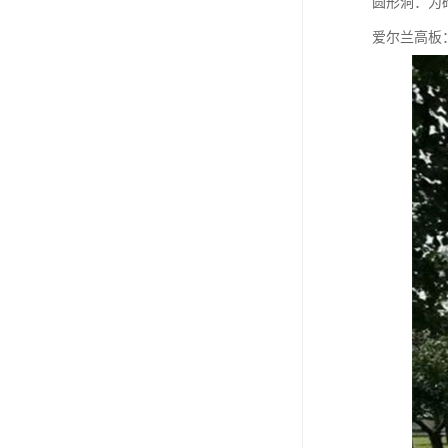
圆形洞：为砖
爱尔兰高板：