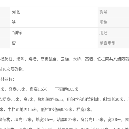
河北
货号
铁
规格
*训练
用途
否
是否定制
碍是指跨桩、壕沟、矮墙、高板跳台、云梯、木桥、高墙、低桩网共八组障
过16次障碍物。
器材参数：
米，窗宽0.8米，窗高1.5米，上下窗距0.85米
梯宽0.5米，高7米，梯格间距46cm，用钢丝和钢管制成，斜绳长20米，
5米，中栏距地面1.5米，低栏距地面0.75米，栏宽2米。
结构，墙高2.7米，墙宽3.5米，墙厚0.37米，窗台高1.25米，宽0.8米