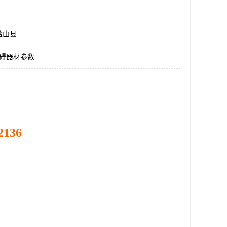
盐山县
障碍器材参数
2136