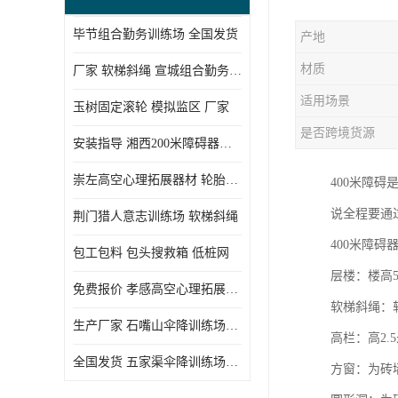
毕节组合勤务训练场 全国发货
产地
材质
厂家 软梯斜绳 宣城组合勤务训练场
适用场景
玉树固定滚轮 模拟监区 厂家
是否跨境货源
安装指导 湘西200米障碍器材 模拟机降平台
崇左高空心理拓展器材 轮胎墙 技术参数
400米障
说全程要通
荆门猎人意志训练场 软梯斜绳
400米障碍
包工包料 包头搜救箱 低桩网
层楼：楼高5
免费报价 孝感高空心理拓展器材 低桩网
软梯斜绳：软
生产厂家 石嘴山伞降训练场器材 空中单杠
高栏：高2.
全国发货 五家渠伞降训练场器材 低桩网
方窗：为砖墙