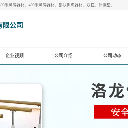
【1分钟前更新】盐山洛龙体育器材销售有限公司批量供应：300米障碍器材、400米障碍器材、部队训练器材、双杠、体操垫、舞蹈把杆等产品。盐山洛龙体育器材销售有限公司经过多年的发展，集研发，生产，销售，售后服务为一体. 奉行“质量，信誉，服务”的宗旨，以开拓创新的精神和真诚守信的态度积极进取。
有限公司
企业视频
公司介绍
公司动态