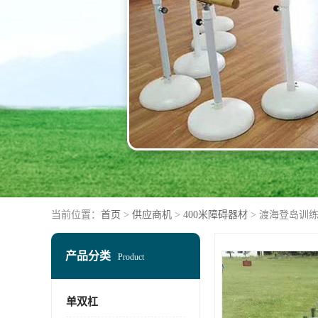
当前位置：
首页
>
供应商机
>
400米障碍器材
> 渡海登岛训练
产品分类
Product
单双杠