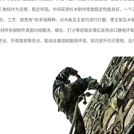
三角档作为支撑，稳定牢固。中间采用杉木制作厚度稳定性能良好，一个
喷塑)、工艺：颜色有*和军绿两种，对木板及主架均进行打磨，使主架及
碍器材所有钢制件表面均经酸洗、磷化、打沙等初级处理后采用进口静电环
老化、外观美观等优点，能适合潮湿和酸雨环境，室内室外均可使用，且