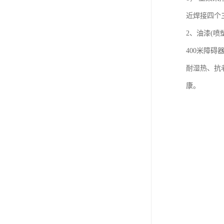
近焊接四个
2、油漆(
400米障
耐湿热、抗
康。