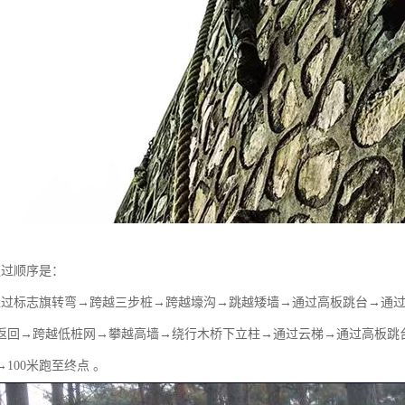
通过顺序是：
→绕过标志旗转弯→跨越三步桩→跨越壕沟→跳越矮墙→通过高板跳台→通
返回→跨越低桩网→攀越高墙→绕行木桥下立柱→通过云梯→通过高板跳
100米跑至终点 。