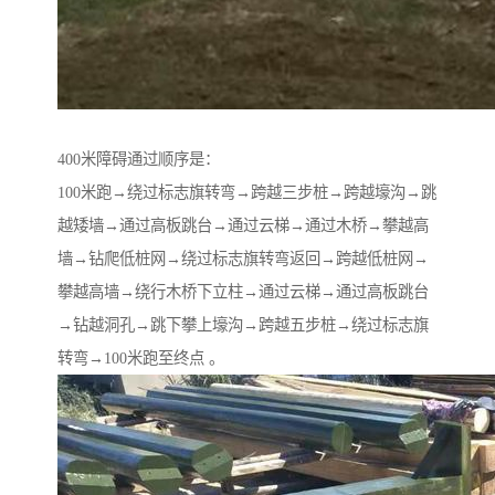
400米障碍通过顺序是：
100米跑→绕过标志旗转弯→跨越三步桩→跨越壕沟→跳
越矮墙→通过高板跳台→通过云梯→通过木桥→攀越高
墙→钻爬低桩网→绕过标志旗转弯返回→跨越低桩网→
攀越高墙→绕行木桥下立柱→通过云梯→通过高板跳台
→钻越洞孔→跳下攀上壕沟→跨越五步桩→绕过标志旗
转弯→100米跑至终点 。