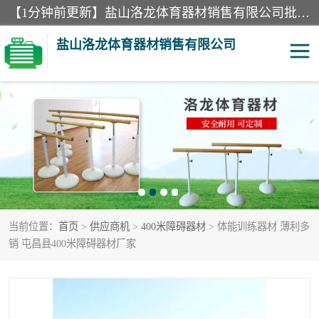
【1分钟前更新】盐山洛龙体育器材销售有限公司批量供应：300米障碍器材、400米障碍器材、部队训练器材、双杠、体操垫、舞蹈把杆等产品。盐山洛龙体育器材销售有限公司经过多年的发展，集研发，生产，销售，售后服务为一体. 奉行“质量，信誉，服务”的宗旨，以开拓创新的精神和真诚守信的态度积极进取。
盐山洛龙体育器材销售有限公司
单双杠
舞蹈把杆
400米障碍器材
体操垫
300米障碍器材
攀爬架
当前位置：
首页
>
供应商机
>
400米障碍器材
> 体能训练器材 薄利多
塑胶跑道
400米障碍器材1
销 屯昌县400米障碍器材厂家
警犬训练器材
心理行为训练器材