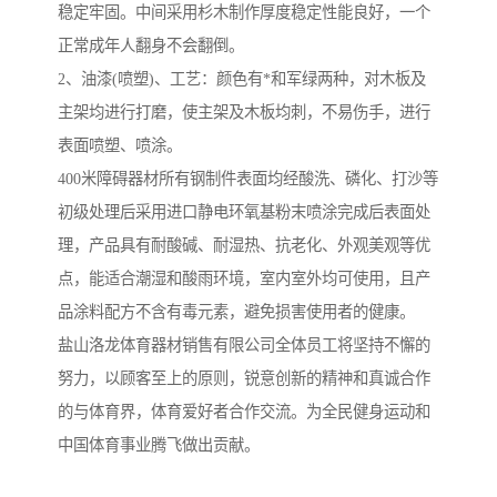
稳定牢固。中间采用杉木制作厚度稳定性能良好，一个
正常成年人翻身不会翻倒。
2、油漆(喷塑)、工艺：颜色有*和军绿两种，对木板及
主架均进行打磨，使主架及木板均刺，不易伤手，进行
表面喷塑、喷涂。
400米障碍器材所有钢制件表面均经酸洗、磷化、打沙等
初级处理后采用进口静电环氧基粉末喷涂完成后表面处
理，产品具有耐酸碱、耐湿热、抗老化、外观美观等优
点，能适合潮湿和酸雨环境，室内室外均可使用，且产
品涂料配方不含有毒元素，避免损害使用者的健康。
盐山洛龙体育器材销售有限公司全体员工将坚持不懈的
努力，以顾客至上的原则，锐意创新的精神和真诚合作
的与体育界，体育爱好者合作交流。为全民健身运动和
中国体育事业腾飞做出贡献。