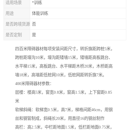
适用场景
*训练
用途
体能训练
是否跨境货源
否
是否定制
是
四百米障碍器材每项安装间距尺寸，转折旗距跨桩5米，
跨桩距壕沟10米，壕沟距矮墙15米，矮墙距高板跳台、
水平梯15米，高板跳台、水平梯距木桥20米，木桥距高
墙18米，高墙距低桩网10米，低桩网距转折旗7米。
400米障碍器材参数：
层楼：楼高5米，窗宽0.8米，窗高1.5米，上下窗距0.85
米
软梯斜绳：软梯宽0.5米，高7米，梯格间距46cm，用钢
丝和钢管制成，斜绳长20米，用直径16的钢丝制作
高栏：高2.5米，中栏距地面1.5米，低栏距地面0.75米，