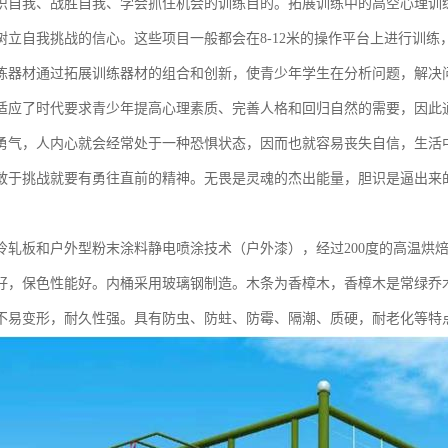
识自我、战胜自我、学会抓住机会的训练目的。拓展训练中的高空心理训
树立自我挑战的信心。这些项目一般都会在8-12米的操作平台上进行训
练器材通过拓展训练器材的组合和创新，使青少年学生在分析问题，解决
适应了时代要求青少年提高心理素质、完善人格和回归自然的需要，因此
勇气，人内心就会经常处于一种恐惧状态，因而也就容易丧失自信，生活
敢于挑战就要有勇往直前的精神。无畏是灵魂的杰出能量，胆识是逼出来
。
冷轧板和户外型粉末涂料静电喷涂技术（户外漆），经过200度的高温烘
好，保色性能好。内桶采用玻璃钢制造。木条为香樟木，香樟木是常绿乔
不易变形，耐久性强。具有防虫、防蛀、防霉、隔潮、质硬，耐老化等特