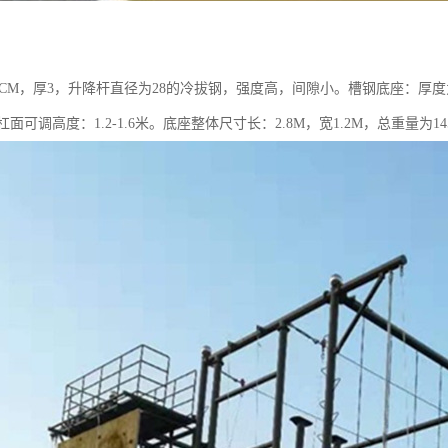
：
2CM，厚3，升降杆直径为28的冷拔钢，强度高，间隙小。槽钢底座：厚度为3.5
 杠面可调高度：1.2-1.6米。底座整体尺寸长：2.8M，宽1.2M，总重量为14