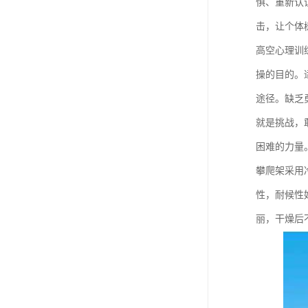
惧、重新认
击，让个体
高空心理训
操的目的。
途径。缺乏
就是挑战，
困难的力量
攀爬架采用
性，耐候性
丽，干燥后