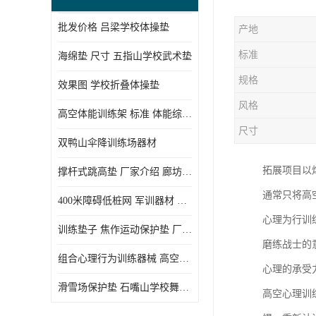
批发价格 吕梁学校体操垫
产地
标准
海绵垫 尺寸 五指山学校武术垫
规格
效果图 学校折叠体操垫
风格
高空体能训练架 标准 体能综合训练架
尺寸
双鸭山伞降训练场器材
拓展项目以
撑杆式跳高垫 厂家介绍 廊坊舞蹈室体操垫
通常只将高
400米障碍低桩网 军训器材 厂家实物图
心理为行训
训练垫子 焦作运动保护垫 厂家销售
磨练战士的
组合心理行为训练器械 高空拓展训练架 守信厂家
心理的承受
滑雪场保护垫 石嘴山学校舞蹈垫
高空心理训