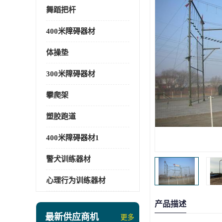
舞蹈把杆
400米障碍器材
体操垫
300米障碍器材
攀爬架
塑胶跑道
400米障碍器材1
警犬训练器材
心理行为训练器材
产品描述
最新供应商机
更多