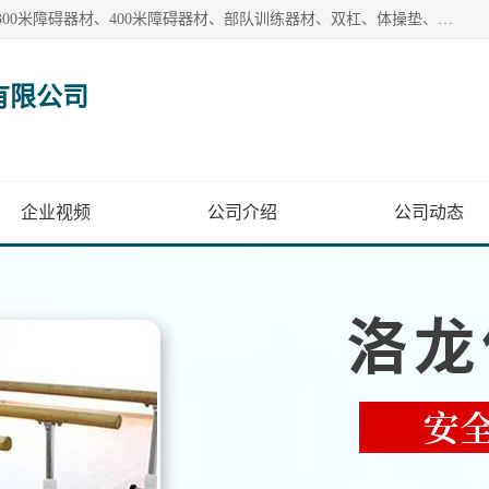
【1分钟前更新】盐山洛龙体育器材销售有限公司批量供应：300米障碍器材、400米障碍器材、部队训练器材、双杠、体操垫、舞蹈把杆等产品。盐山洛龙体育器材销售有限公司经过多年的发展，集研发，生产，销售，售后服务为一体. 奉行“质量，信誉，服务”的宗旨，以开拓创新的精神和真诚守信的态度积极进取。
有限公司
企业视频
公司介绍
公司动态