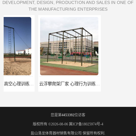
DEVELOPMENT, DESIGN, PRODUCTION AND SALES IN ONE OF
THE MANUFACTURING ENTERPRISES
云浮攀爬架厂家 心理行为训练器材 质量保证
濮阳攀爬架价格 训练攀爬架 批发价格
您是第
4453392
位访客
版权所有 ©2026-08-06
冀ICP备18025974号-4
盐山洛龙体育器材销售有限公司
保留所有权利.