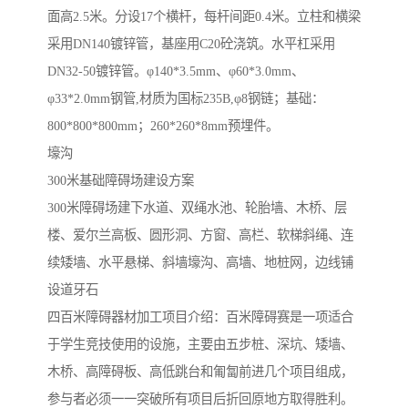
面高2.5米。分设17个横杆，每杆间距0.4米。立柱和横梁
采用DN140镀锌管，基座用C20砼浇筑。水平杠采用
DN32-50镀锌管。φ140*3.5mm、φ60*3.0mm、
φ33*2.0mm钢管,材质为国标235B,φ8钢链；基础：
800*800*800mm；260*260*8mm预埋件。
壕沟
300米基础障碍场建设方案
300米障碍场建下水道、双绳水池、轮胎墙、木桥、层
楼、爱尔兰高板、圆形洞、方窗、高栏、软梯斜绳、连
续矮墙、水平悬梯、斜墙壕沟、高墙、地桩网，边线铺
设道牙石
四百米障碍器材加工项目介绍：百米障碍赛是一项适合
于学生竞技使用的设施，主要由五步桩、深坑、矮墙、
木桥、高障碍板、高低跳台和匍匐前进几个项目组成，
参与者必须一一突破所有项目后折回原地方取得胜利。