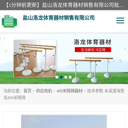
【1分钟前更新】盐山洛龙体育器材销售有限公司批量供应：300米障碍器材、400米障碍器材、部队训练器材、双杠、体操垫、舞蹈把杆等产品。盐山洛龙体育器材销售有限公司经过多年的发展，集研发，生产，销售，售后服务为一体. 奉行“质量，信誉，服务”的宗旨，以开拓创新的精神和真诚守信的态度积极进取。
盐山洛龙体育器材销售有限公司
单双杠
舞蹈把杆
400米障碍器材
体操垫
300米障碍器材
攀爬架
当前位置：
首页
>
供应商机
>
400米障碍器材
> 技术参数 本溪渡海登
塑胶跑道
400米障碍器材1
岛400米障碍
警犬训练器材
心理行为训练器材