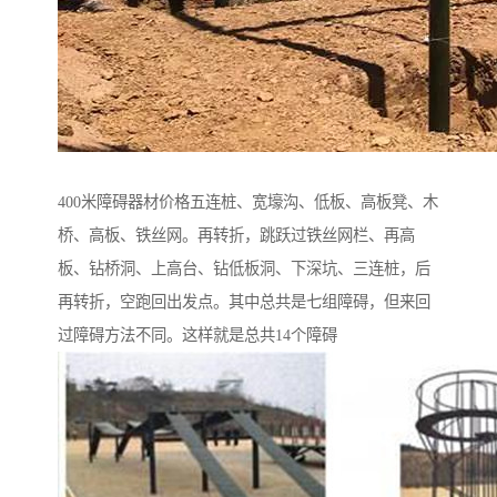
400米障碍器材价格五连桩、宽壕沟、低板、高板凳、木
桥、高板、铁丝网。再转折，跳跃过铁丝网栏、再高
板、钻桥洞、上高台、钻低板洞、下深坑、三连桩，后
再转折，空跑回出发点。其中总共是七组障碍，但来回
过障碍方法不同。这样就是总共14个障碍