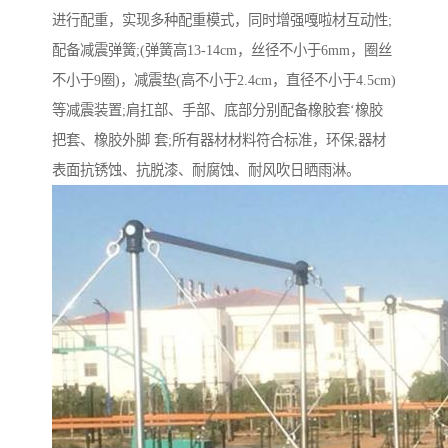
进行配重，实现多种配重模式，同时增强嘎啦材互动性;
配备减震弹簧;(弹簧高13-14cm，丝径不小于6mm，圈丝
不小于9圈)，减震垫(高不小于2.4cm，直径不小于4.5cm)
等减震装置;肩扛部、手部、底部分别配备橡胶套‘橡胶
把套、橡胶外脚 套;所有器材材料符合标准，环保;器材
表面抗锈蚀、抗脱漆、耐腐蚀、耐风吹日晒雨淋。