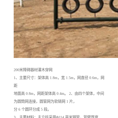
200米障碍器材灌木穿网
1、主要尺寸：架体高 1.8m，宽 1.5m，网直径 0.6m，网
距
地面高 0.8m，网距架体高 0.4m。 2、由四个架体，中间
为圆筒网连接，圆管网为软链网 1 片，
分 6 个圆环分成 5 段。
3、主要材料：主立柱采用Φ114 毫米钢管，管壁厚度