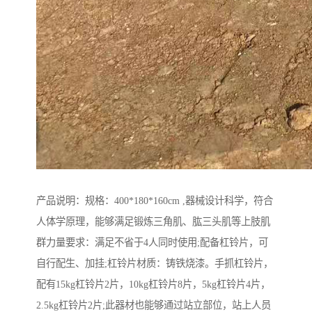
产品说明：规格：400*180*160cm ,器械设计科学，符合
人体学原理，能够满足锻炼三角肌、肱三头肌等上肢肌
群力量要求：满足不省于4人同时使用;配备杠铃片，可
自行配生、加挂;杠铃片材质：铸铁烧漆。手抓杠铃片，
配有15kg杠铃片2片，10kg杠铃片8片，5kg杠铃片4片，
2.5kg杠铃片2片;此器材也能够通过站立部位，站上人员