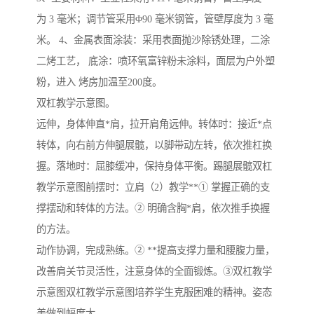
为 3 毫米；调节管采用Φ90 毫米钢管，管壁厚度为 3 毫
米。 4、金属表面涂装：采用表面抛沙除锈处理，二涂
二烤工艺， 底涂：喷环氧富锌粉未涂料，面层为户外塑
粉，进入 烤房加温至200度。
双杠教学示意图。
远伸，身体伸直*肩，拉开肩角远伸。转体时：接近*点
转体，向右前方伸腿展髋，以脚带动左转，依次推杠换
握。落地时：屈膝缓冲，保持身体平衡。踢腿展髋双杠
教学示意图前摆时：立肩（2）教学**① 掌握正确的支
撑摆动和转体的方法。② 明确含胸*肩，依次推手换握
的方法。
动作协调，完成熟练。② **提高支撑力量和腰腹力量，
改善肩关节灵活性，注意身体的全面锻炼。③双杠教学
示意图双杠教学示意图培养学生克服困难的精神。姿态
美做到幅度大