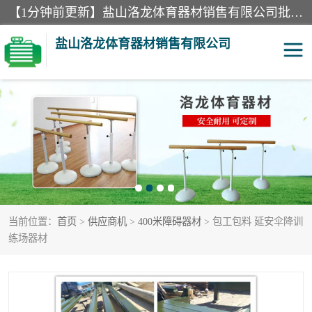
【1分钟前更新】盐山洛龙体育器材销售有限公司批量供应：300米障碍器材、400米障碍器材、部队训练器材、双杠、体操垫、舞蹈把杆等产品。盐山洛龙体育器材销售有限公司经过多年的发展，集研发，生产，销售，售后服务为一体. 奉行“质量，信誉，服务”的宗旨，以开拓创新的精神和真诚守信的态度积极进取。
盐山洛龙体育器材销售有限公司
单双杠
舞蹈把杆
400米障碍器材
体操垫
300米障碍器材
攀爬架
当前位置：
首页
>
供应商机
>
400米障碍器材
> 包工包料 延安伞降训
塑胶跑道
400米障碍器材1
练场器材
警犬训练器材
心理行为训练器材