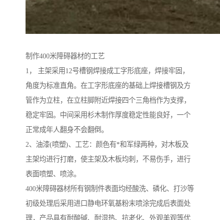
制作400米障碍器材的工艺
1， 主架采用12号槽钢焊接成工字形底座，焊接牢固，
角度为标准直角。在工字形底座的基础上焊接槽钢及方
管作为立柱，在立柱脚附近焊接四个三角档作为支撑，
稳定牢固。中间采用杉木制作厚度稳定性能良好，一个
正常成年人翻身不会翻倒。
2、油漆(喷塑)、工艺：颜色有*和军绿两种，对木板及
主架均进行打磨，使主架及木板均刺，不易伤手，进行
表面喷塑、喷涂。
400米障碍器材所有钢制件表面均经酸洗、磷化、打沙等
初级处理后采用进口静电环氧基粉末喷涂完成后表面处
理，产品具有耐酸碱、耐湿热、抗老化、外观美观等优