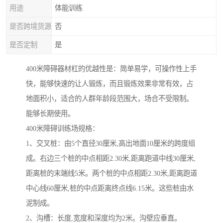
用途
体能训练
是否跨境货源
否
是否定制
是
400米障碍器材杠的优越性是：简单易学，可操作性上手
快，能够快速的让人锻炼，而且锻炼效果非常有效，占
地面积小，适合的人群年龄段范围大，场合不受限制。
能够长期使用。
400米障碍训练场规格：
1、交叉桩：由5个直径30厘米,高出地面10厘米的跨度组
成。右边三个桩的中点相距2.30米,距离跑道中线30厘米,
距离桩的末端线5米。两个桩的中点相距2.30米,距离跑道
中心线60厘米,桩的中点距离终点线6.15米。这些桩由水
泥制成。
2、沟槽：长度,宽度和深度均为2米。沟壁应垂直。