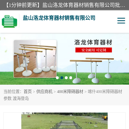
【1分钟前更新】盐山洛龙体育器材销售有限公司批量供应：300米障碍器材、400米障碍器材、部队训练器材、双杠、体操垫、舞蹈把杆等产品。盐山洛龙体育器材销售有限公司经过多年的发展，集研发，生产，销售，售后服务为一体. 奉行“质量，信誉，服务”的宗旨，以开拓创新的精神和真诚守信的态度积极进取。
盐山洛龙体育器材销售有限公司
单双杠
舞蹈把杆
400米障碍器材
体操垫
300米障碍器材
攀爬架
当前位置：
首页
>
供应商机
>
400米障碍器材
> 喀什400米障碍器材
塑胶跑道
400米障碍器材1
参数 渡海登岛
警犬训练器材
心理行为训练器材