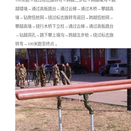
100米跑→绕过标志旗转弯→跨越三步桩→跨越壕沟→跳
越矮墙→通过高板跳台→通过云梯→通过木桥→攀越高
墙→钻爬低桩网→绕过标志旗转弯返回→跨越低桩网→
攀越高墙→绕行木桥下立柱→通过云梯→通过高板跳台
→钻越洞孔→跳下攀上壕沟→跨越五步桩→绕过标志旗
转弯→100米跑至终点 。