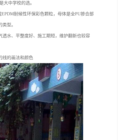
，是大中学校的选。
EPDM耐候性环保彩色颗粒，母体是全PU掺合部
的类型。
，透气透水、平整度好、施工期短，维护翻新也较容
的线的画法和颜色