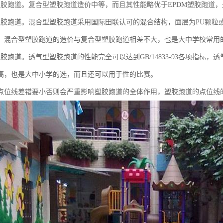
塑胶跑道。复合型塑胶跑道造价中等，而且其性能略优于EPDM塑胶跑道
塑胶跑道。混合型塑胶跑道采用国际田联认可的混合结构，面层为PU颗粒或
。混合型塑胶跑道的造价与复合型塑胶跑道相差不大，也是大中学校常用
塑胶跑道。透气型塑胶跑道的性能完全可以达到GB/14833-93各项指标
高，也是大中小学的选，而且还可以用于性的比赛。
点位线差错要小否则会严重影响塑胶跑道的全体作用，塑胶跑道的点位线