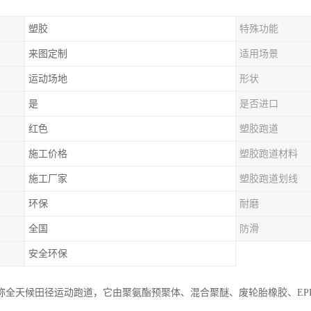
塑胶
特殊功能
来图定制
适用场景
运动场地
形状
是
是否进口
红色
塑胶跑道
施工价格
塑胶跑道材料
施工厂家
塑胶跑道划线
环保
耐磨
全国
防滑
安全环保
称全天候田径运动跑道，它由聚氨酯预聚体、混合聚醚、废轮胎橡胶、EP