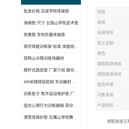
批发价格 吕梁学校体操垫
材质
规格
海绵垫 尺寸 五指山学校武术垫
适用场所
效果图 学校折叠体操垫
加工定制
高空体能训练架 标准 体能综合训练架
颜色
双鸭山伞降训练场器材
塑胶跑道地面
撑杆式跳高垫 厂家介绍 廊坊舞蹈室体操垫
塑胶跑道地坪
400米障碍低桩网 军训器材 厂家实物图
是否环保
训练垫子 焦作运动保护垫 厂家销售
可售卖地
产品特性
组合心理行为训练器械 高空拓展训练架 守信厂家
滑雪场保护垫 石嘴山学校舞蹈垫
塑胶跑道又