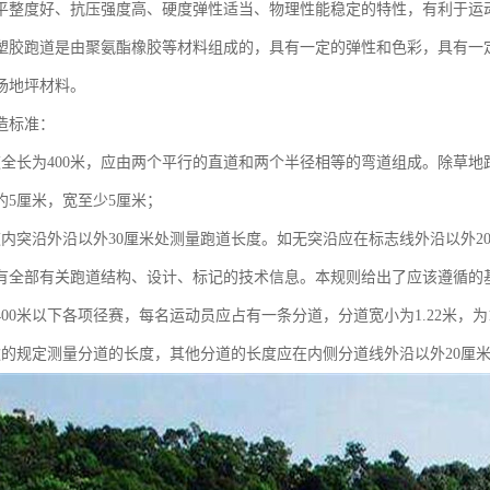
平整度好、抗压强度高、硬度弹性适当、物理性能稳定的特性，有利于运
塑胶跑道是由聚氨酯橡胶等材料组成的，具有一定的弹性和色彩，具有一
场地坪材料。
造标准：
道全长为400米，应由两个平行的直道和两个半径相等的弯道组成。除草
约5厘米，宽至少5厘米；
道内突沿外沿以外30厘米处测量跑道长度。如无突沿应在标志线外沿以外2
有全部有关跑道结构、设计、标记的技术信息。本规则给出了应该遵循的
及400米以下各项径赛，每名运动员应占有一条分道，分道宽小为1.22米，
款的规定测量分道的长度，其他分道的长度应在内侧分道线外沿以外20厘