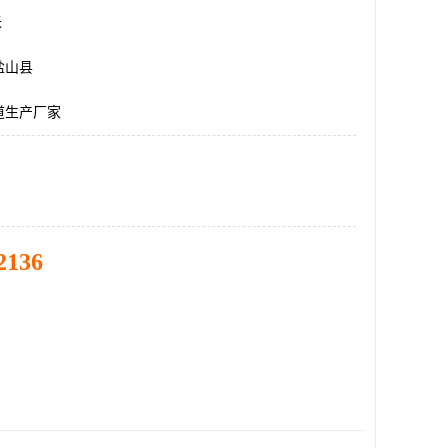
米
盐山县
道生产厂家
2136