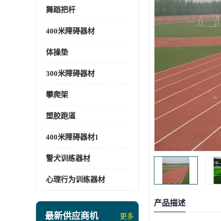
舞蹈把杆
400米障碍器材
体操垫
300米障碍器材
攀爬架
塑胶跑道
400米障碍器材1
警犬训练器材
心理行为训练器材
产品描述
最新供应商机
更多