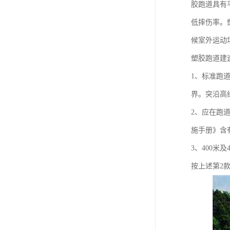
胶跑道具有
低摔伤率。
候室外运动
塑胶跑道建
1、标准跑
界。突沿高
2、应在跑
施手册》含
3、400米
按上述第2