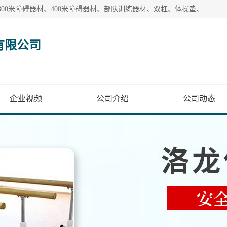
【1分钟前更新】盐山洛龙体育器材销售有限公司批量供应：300米障碍器材、400米障碍器材、部队训练器材、双杠、体操垫、舞蹈把杆等产品。盐山洛龙体育器材销售有限公司经过多年的发展，集研发，生产，销售，售后服务为一体. 奉行“质量，信誉，服务”的宗旨，以开拓创新的精神和真诚守信的态度积极进取。
有限公司
企业视频
公司介绍
公司动态