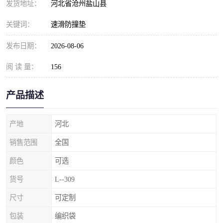
发货地址：
河北省沧州盐山县
关键词：
速滑防撞垫
发布日期：
2026-08-06
阅 读 量：
156
产品描述
产地
河北
销售范围
全国
颜色
可选
货号
L--309
尺寸
可定制
包装
编织袋