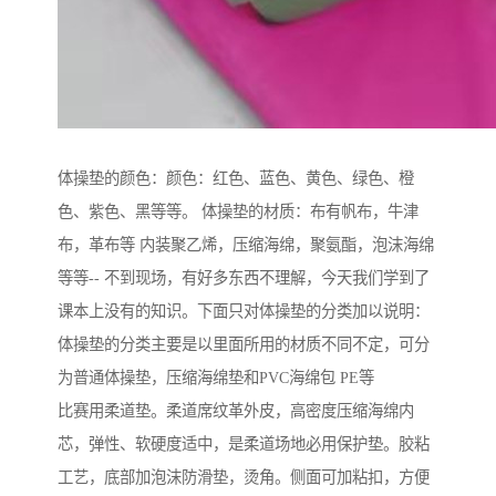
体操垫的颜色：颜色：红色、蓝色、黄色、绿色、橙
色、紫色、黑等等。 体操垫的材质：布有帆布，牛津
布，革布等 内装聚乙烯，压缩海绵，聚氨酯，泡沫海绵
等等-- 不到现场，有好多东西不理解，今天我们学到了
课本上没有的知识。下面只对体操垫的分类加以说明：
体操垫的分类主要是以里面所用的材质不同不定，可分
为普通体操垫，压缩海绵垫和PVC海绵包 PE等
比赛用柔道垫。柔道席纹革外皮，高密度压缩海绵内
芯，弹性、软硬度适中，是柔道场地必用保护垫。胶粘
工艺，底部加泡沫防滑垫，烫角。侧面可加粘扣，方便