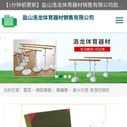
【1分钟前更新】盐山洛龙体育器材销售有限公司批量供应：300米障碍器材、400米障碍器材、部队训练器材、双杠、体操垫、舞蹈把杆等产品。盐山洛龙体育器材销售有限公司经过多年的发展，集研发，生产，销售，售后服务为一体. 奉行“质量，信誉，服务”的宗旨，以开拓创新的精神和真诚守信的态度积极进取。
盐山洛龙体育器材销售有限公司
单双杠
舞蹈把杆
400米障碍器材
体操垫
300米障碍器材
攀爬架
当前位置：
首页
>
供应商机
>
体操垫
> 量大优惠 速滑防撞垫
塑胶跑道
400米障碍器材1
警犬训练器材
心理行为训练器材