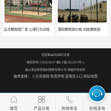
云浮攀爬架厂家 心理行为训练器材 质量保证
濮阳攀爬架价格 训练攀爬架 批发价格
您是第
4455350
位访客
版权所有 ©2026-08-07
冀ICP备18025974号-4
盐山洛龙体育器材销售有限公司
保留所有权利.
技术支持：
八方资源网
免责声明
管理员入口
网站地图
宁德攀爬架参数 爬绳架 量大优惠
荆州攀爬架生产厂家 三合一攀登架 定做加工
首页
产品分类
热线电话
在线咨询