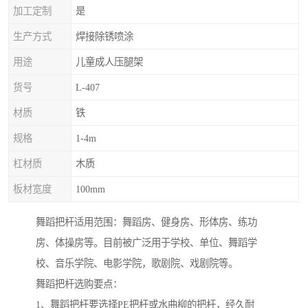
加工定制
是
生产方式
焊接除锈喷涂
用途
儿童成人压腿架
货号
L-407
材质
铁
规格
1-4m
杠材质
木质
板材宽度
100mm
舞蹈把杆适用范围：舞蹈房、健身房、形体房、练功
房、体操房等。目前被广泛用于学校、单位、舞蹈学
校、音乐学院、电影学院，歌剧院、戏剧院等。
舞蹈把杆选购要点：
1、舞蹈把杆要选择PE把杆或水曲柳的把杆，经久耐