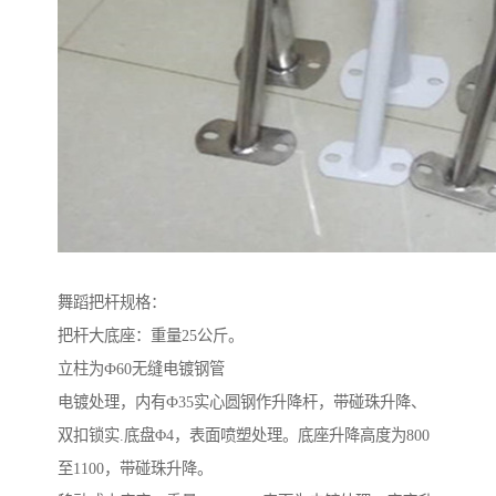
舞蹈把杆规格：
把杆大底座：重量25公斤。
立柱为Ф60无缝电镀钢管
电镀处理，内有Ф35实心圆钢作升降杆，带碰珠升降、
双扣锁实.底盘Φ4，表面喷塑处理。底座升降高度为800
至1100，带碰珠升降。