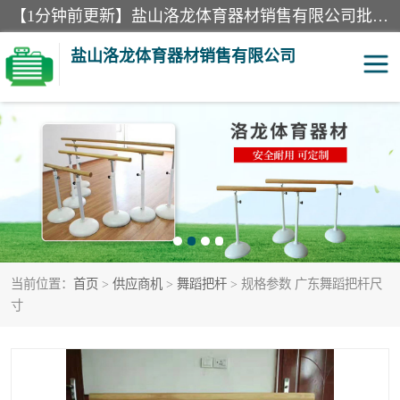
【1分钟前更新】盐山洛龙体育器材销售有限公司批量供应：300米障碍器材、400米障碍器材、部队训练器材、双杠、体操垫、舞蹈把杆等产品。盐山洛龙体育器材销售有限公司经过多年的发展，集研发，生产，销售，售后服务为一体. 奉行“质量，信誉，服务”的宗旨，以开拓创新的精神和真诚守信的态度积极进取。
盐山洛龙体育器材销售有限公司
单双杠
舞蹈把杆
400米障碍器材
体操垫
300米障碍器材
攀爬架
当前位置：
首页
>
供应商机
>
舞蹈把杆
> 规格参数 广东舞蹈把杆尺
塑胶跑道
400米障碍器材1
寸
警犬训练器材
心理行为训练器材