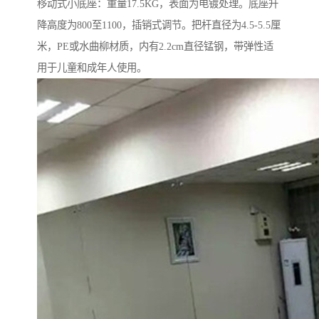
移动式小底座：重量17.5KG，表面为电镀处理。底座升
降高度为800至1100，插销式调节。把杆直径为4.5-5.5厘
米，PE或水曲柳材质，内有2.2cm直径锰钢，带弹性适
用于儿童和成年人使用。