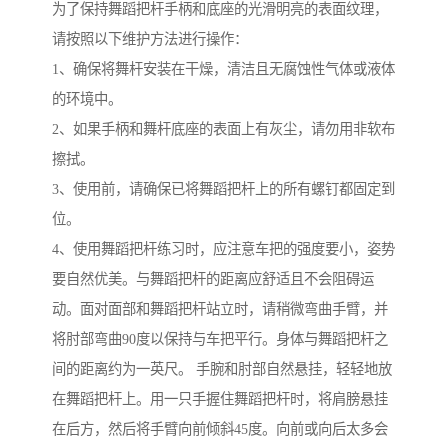
为了保持舞蹈把杆手柄和底座的光滑明亮的表面纹理，
请按照以下维护方法进行操作：
1、确保将舞杆安装在干燥，清洁且无腐蚀性气体或液体
的环境中。
2、如果手柄和舞杆底座的表面上有灰尘，请勿用非软布
擦拭。
3、使用前，请确保已将舞蹈把杆上的所有螺钉都固定到
位。
4、使用舞蹈把杆练习时，应注意车把的强度要小，姿势
要自然优美。与舞蹈把杆的距离应舒适且不会阻碍运
动。面对面部和舞蹈把杆站立时，请稍微弯曲手臂，并
将肘部弯曲90度以保持与车把平行。身体与舞蹈把杆之
间的距离约为一英尺。 手腕和肘部自然悬挂，轻轻地放
在舞蹈把杆上。用一只手握住舞蹈把杆时，将肩膀悬挂
在后方，然后将手臂向前倾斜45度。向前或向后太多会