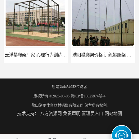
濮阳攀爬架价格 训练攀爬架 批发价格
宁德攀爬架参数 爬绳架 量大优惠
您是第
4454952
位访客
版权所有 ©2026-08-06
冀ICP备18025974号-4
盐山洛龙体育器材销售有限公司
保留所有权利.
技术支持：
八方资源网
免责声明
管理员入口
网站地图
荆州攀爬架生产厂家 三合一攀登架 定做加工
大兴安岭攀爬架价格 爬绳爬杆架 欢迎咨询