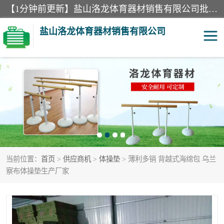
【1分钟前更新】盐山洛龙体育器材销售有限公司批量供应：300米障碍器材、400米障碍器材、部队训练器材、双杠、体操垫、舞蹈把杆等产品。盐山洛龙体育器材销售有限公司经过多年的发展，集研发，生产，销售，售后服务为一体. 奉行“质量，信誉，服务”的宗旨，以开拓创新的精神和真诚守信的态度积极进取。
盐山洛龙体育器材销售有限公司
单双杠
舞蹈把杆
400米障碍器材
体操垫
300米障碍器材
攀爬架
当前位置：
首页
>
供应商机
>
体操垫
> 薄利多销 背越式海绵包 乌兰
塑胶跑道
400米障碍器材1
察布体操垫生产厂家
警犬训练器材
心理行为训练器材