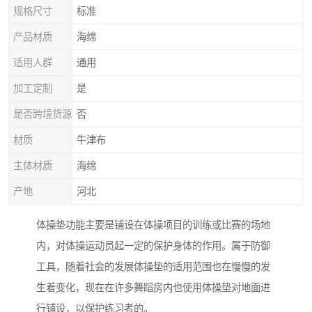
规格尺寸
标准
产品材质
海绵
适用人群
通用
加工定制
是
是否跨境货源
否
材质
牛津布
主体材质
海绵
产地
河北
体操垫功能主要是铺设在体操项目的训练或比赛的场地
内，对体操运动员起一定的保护身体的作用。属于防御
工具，随着社会的发展体操垫的适用范围也在慢慢的发
生着变化，现在在许多舞蹈房内也使用体操垫对地面进
行铺设，以保护练习者的。