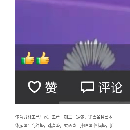
体育器材生产厂家。生产、加工、定做、销售各种艺术
体操垫：海绵垫，跳高垫，柔道垫，摔跤垫 体操垫，折