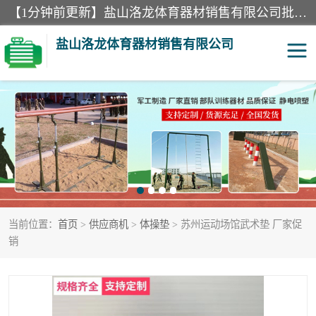
【1分钟前更新】盐山洛龙体育器材销售有限公司批量供应：300米障碍器材、400米障碍器材、部队训练器材、双杠、体操垫、舞蹈把杆等产品。盐山洛龙体育器材销售有限公司经过多年的发展，集研发，生产，销售，售后服务为一体. 奉行“质量，信誉，服务”的宗旨，以开拓创新的精神和真诚守信的态度积极进取。
盐山洛龙体育器材销售有限公司
单双杠
舞蹈把杆
400米障碍器材
体操垫
300米障碍器材
攀爬架
当前位置：
首页
>
供应商机
>
体操垫
> 苏州运动场馆武术垫 厂家促
塑胶跑道
400米障碍器材1
销
警犬训练器材
心理行为训练器材