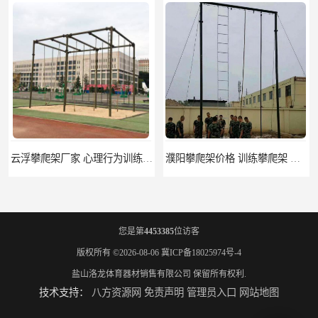
云浮攀爬架厂家 心理行为训练器材 质量保证
濮阳攀爬架价格 训练攀爬架 批发价格
您是第
4453385
位访客
版权所有 ©2026-08-06
冀ICP备18025974号-4
盐山洛龙体育器材销售有限公司
保留所有权利.
技术支持：
八方资源网
免责声明
管理员入口
网站地图