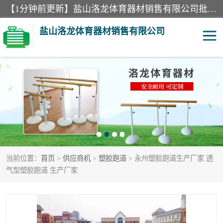
【1分钟前更新】盐山洛龙体育器材销售有限公司批量供应：300米障碍器材、400米障碍器材、部队训练器材、双杠、体操垫、舞蹈把杆等产品。盐山洛龙体育器材销售有限公司经过多年的发展，集研发，生产，销售，售后服务为一体. 奉行“质量，信誉，服务”的宗旨，以开拓创新的精神和真诚守信的态度积极进取。
盐山洛龙体育器材销售有限公司
单双杠
舞蹈把杆
400米障碍器材
体操垫
300米障碍器材
攀爬架
当前位置：
首页
>
供应商机
>
塑胶跑道
> 永州塑胶跑道生产厂家 透
塑胶跑道
400米障碍器材1
气型塑胶跑道 生产厂家
警犬训练器材
心理行为训练器材