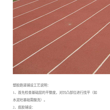
塑胶跑道铺设工艺说明：
1、首先检查基础层的平整度，对凹凸部位进行找平（如
水泥砼基础需酸洗）。
2、底胶铺设：