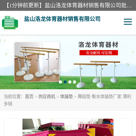
【1分钟前更新】盐山洛龙体育器材销售有限公司批量供应：300米障碍器材、400米障碍器材、部队训练器材、双杠、体操垫、舞蹈把杆等产品。盐山洛龙体育器材销售有限公司经过多年的发展，集研发，生产，销售，售后服务为一体. 奉行“质量，信誉，服务”的宗旨，以开拓创新的精神和真诚守信的态度积极进取。
盐山洛龙体育器材销售有限公司
单双杠
舞蹈把杆
400米障碍器材
体操垫
300米障碍器材
攀爬架
当前位置：
首页
>
供应商机
>
体操垫
> 舞蹈垫 衡水体操垫厂家 薄利
塑胶跑道
400米障碍器材1
多销
警犬训练器材
心理行为训练器材