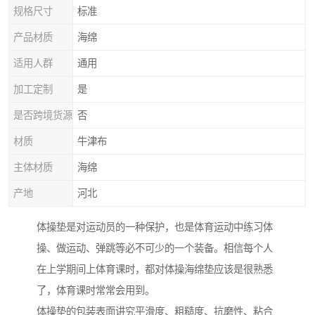
规格尺寸
标准
产品材质
海绵
适用人群
通用
加工定制
是
是否跨境货源
否
材质
牛津布
主体材质
海绵
产地
河北
体操垫是对运动员的一种保护，也是体育运动中练习体
操、做运动、弹跳等必不可少的一个装备。相信每个人
在上学期间上体育课时，都对体操海绵垫应该是很熟悉
了，体育课时常常会用到。
体操垫的包装表面讲究平滑度、粗糙度、抗磨性、粘合