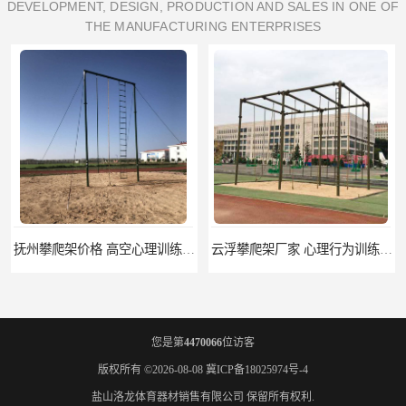
DEVELOPMENT, DESIGN, PRODUCTION AND SALES IN ONE OF
THE MANUFACTURING ENTERPRISES
云浮攀爬架厂家 心理行为训练器材 质量保证
濮阳攀爬架价格 训练攀爬架 批发价格
您是第
4470066
位访客
版权所有 ©2026-08-08
冀ICP备18025974号-4
盐山洛龙体育器材销售有限公司
保留所有权利.