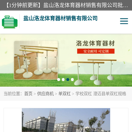
【1分钟前更新】盐山洛龙体育器材销售有限公司批量供应：300米障碍器材、400米障碍器材、部队训练器材、双杠、体操垫、舞蹈把杆等产品。盐山洛龙体育器材销售有限公司经过多年的发展，集研发，生产，销售，售后服务为一体. 奉行“质量，信誉，服务”的宗旨，以开拓创新的精神和真诚守信的态度积极进取。
盐山洛龙体育器材销售有限公司
单双杠
舞蹈把杆
400米障碍器材
体操垫
300米障碍器材
攀爬架
当前位置：
首页
>
供应商机
>
单双杠
> 学校双杠 澄迈县单双杠规格
塑胶跑道
400米障碍器材1
警犬训练器材
心理行为训练器材