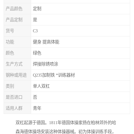
产品颜色
定制
产品定制
是
货号
C3
功能
健身 提高体能
颜色
绿色
生产方式
焊接除锈喷涂
钢种或用途
Q235加制铁 *训练器材
类别
单人双杠
是否进口
否
适用人群
青年
双杠起源于德国。1811年德国体操家扬在柏林郊外的哈
森海德体操场安装这种体操器械。初为体操训练手段，