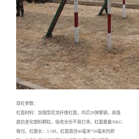
双杠参数：
杠面材料：加强型尼龙纤维杠面，内芯28弹簧钢，高强
度抗老化塑料颗粒，吸收水份不易打滑，杠面重量36KG
每付。杠面长：3.5M，杠面直径40毫米*50毫米的卵