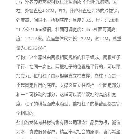
形，外表为尼龙塑料颗粒注塑而成.不怕阳光暴晒。立
柱：外管直径4.2CM，厚3，升降杆直径为28的冷拔钢，
强度高，间隙小。槽钢底座：厚度为3.5，尺寸：2.8米
*1.2米5*10cm槽钢，杠面可调宽度：45-5杠面可调高
度：1.2-1.6米。底座整体尺寸长：2.8M，宽1.2M，总重
量为145KG双杠
结构：这个器械由两根相同规格的杠子组成。两根杠子
平行、在同一高度。两根杠子的位置是平行的，可以预
加应力。每根杠子由两根竖直立柱支撑，立柱下面是一
个起固定作用的底座。支撑竖直立柱包括一个固定部分
和一个可移动的部分，这样可以调节双杠的高度和宽
度。杠子的横截面成水滴型，整根杠子的横截面都是完
全相同的。
盐山洛龙体育器材销售有限公司理念：品质为根，诚信
为本，真诚服务客户，精品奉献社会的原则，衷心希望