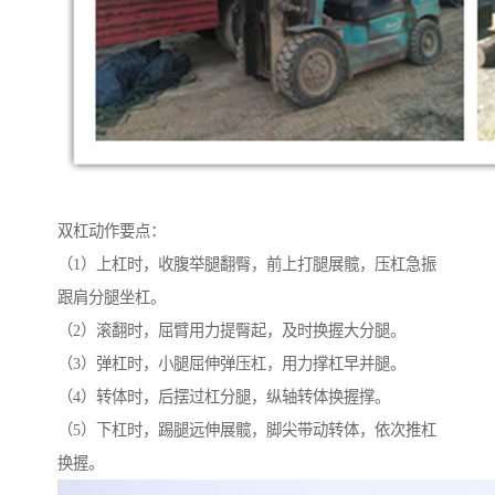
双杠动作要点：
（1）上杠时，收腹举腿翻臀，前上打腿展髋，压杠急振
跟肩分腿坐杠。
（2）滚翻时，屈臂用力提臀起，及时换握大分腿。
（3）弹杠时，小腿屈伸弹压杠，用力撑杠早并腿。
（4）转体时，后摆过杠分腿，纵轴转体换握撑。
（5）下杠时，踢腿远伸展髋，脚尖带动转体，依次推杠
换握。