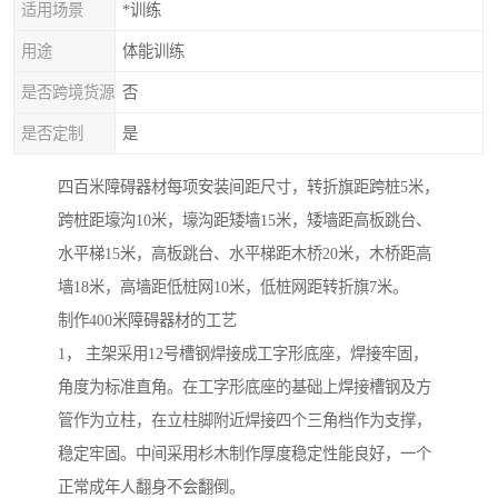
适用场景
*训练
用途
体能训练
是否跨境货源
否
是否定制
是
四百米障碍器材每项安装间距尺寸，转折旗距跨桩5米，
跨桩距壕沟10米，壕沟距矮墙15米，矮墙距高板跳台、
水平梯15米，高板跳台、水平梯距木桥20米，木桥距高
墙18米，高墙距低桩网10米，低桩网距转折旗7米。
制作400米障碍器材的工艺
1， 主架采用12号槽钢焊接成工字形底座，焊接牢固，
角度为标准直角。在工字形底座的基础上焊接槽钢及方
管作为立柱，在立柱脚附近焊接四个三角档作为支撑，
稳定牢固。中间采用杉木制作厚度稳定性能良好，一个
正常成年人翻身不会翻倒。