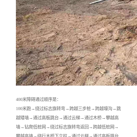
400米障碍通过顺序是：
100米跑→绕过标志旗转弯→跨越三步桩→跨越壕沟→跳
越矮墙→通过高板跳台→通过云梯→通过木桥→攀越高
墙→钻爬低桩网→绕过标志旗转弯返回→跨越低桩网→
攀越高墙→绕行木桥下立柱→通过云梯→通过高板跳台