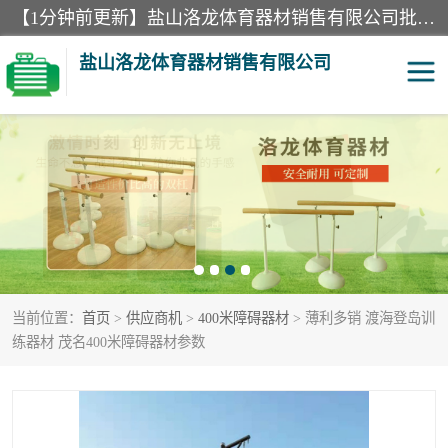
【1分钟前更新】盐山洛龙体育器材销售有限公司批量供应：300米障碍器材、400米障碍器材、部队训练器材、双杠、体操垫、舞蹈把杆等产品。盐山洛龙体育器材销售有限公司经过多年的发展，集研发，生产，销售，售后服务为一体. 奉行“质量，信誉，服务”的宗旨，以开拓创新的精神和真诚守信的态度积极进取。
盐山洛龙体育器材销售有限公司
单双杠
舞蹈把杆
400米障碍器材
体操垫
300米障碍器材
攀爬架
当前位置：
首页
>
供应商机
>
400米障碍器材
> 薄利多销 渡海登岛训
塑胶跑道
400米障碍器材1
练器材 茂名400米障碍器材参数
警犬训练器材
心理行为训练器材