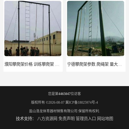
濮阳攀爬架价格 训练攀爬架 批发价格
宁德攀爬架参数 爬绳架 量大优惠
您是第
4465047
位访客
版权所有 ©2026-08-07
冀ICP备18025974号-4
盐山洛龙体育器材销售有限公司
保留所有权利.
技术支持：
八方资源网
免责声明
管理员入口
网站地图