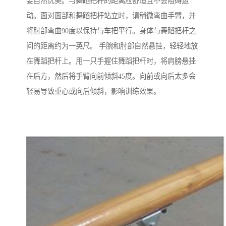
要自然优美。与舞蹈把杆的距离应舒适且不会阻碍运
动。面对面部和舞蹈把杆站立时，请稍微弯曲手臂，并
将肘部弯曲90度以保持与车把平行。身体与舞蹈把杆之
间的距离约为一英尺。 手腕和肘部自然悬挂，轻轻地放
在舞蹈把杆上。用一只手握住舞蹈把杆时，将肩膀悬挂
在后方，然后将手臂向前倾斜45度。向前或向后太多会
轻易导致重心或向后倾斜，影响训练效果。