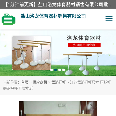
【1分钟前更新】盐山洛龙体育器材销售有限公司批量供应：300米障碍器材、400米障碍器材、部队训练器材、双杠、体操垫、舞蹈把杆等产品。盐山洛龙体育器材销售有限公司经过多年的发展，集研发，生产，销售，售后服务为一体. 奉行“质量，信誉，服务”的宗旨，以开拓创新的精神和真诚守信的态度积极进取。
盐山洛龙体育器材销售有限公司
单双杠
舞蹈把杆
400米障碍器材
体操垫
300米障碍器材
攀爬架
当前位置：
首页
>
供应商机
>
舞蹈把杆
> 江苏舞蹈把杆尺寸 压腿杆
塑胶跑道
400米障碍器材1
舞蹈把杆 厂家电话
警犬训练器材
心理行为训练器材