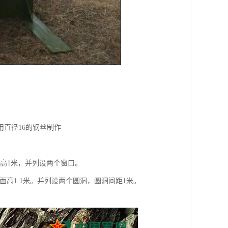
用直径16的钢丝制作
，窗高1米，并列设两个窗口。
地面高1.1米。并列设两个圆洞，圆洞间距1米。