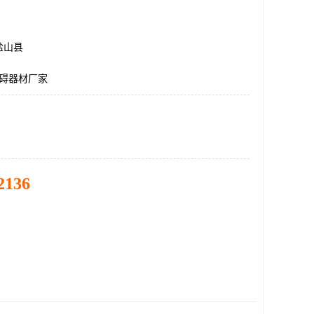
盐山县
障碍器材厂家
2136