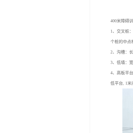
400米障碍
1、交叉桩：
个桩的中点相
2、沟槽：
3、低墙：宽
4、高板平台
低平台, 1