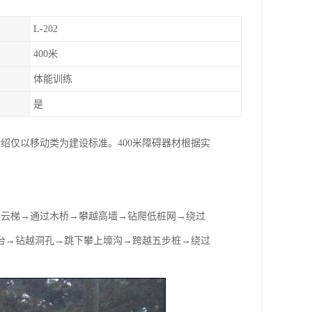
L-202
400米
体能训练
是
绍仅以移动类为建设标准。400米障碍器材根据实
过云梯→通过木桥→攀越高墙→钻爬低桩网→绕过
台→钻越洞孔→跳下攀上壕沟→跨越五步桩→绕过