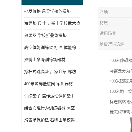
批发价格 吕梁学校体操垫
产地
材质
海绵垫 尺寸 五指山学校武术垫
适用场景
效果图 学校折叠体操垫
是否跨境货源
高空体能训练架 标准 体能综合训练架
双鸭山伞降训练场器材
400米障
际需要分为
撑杆式跳高垫 厂家介绍 廊坊舞蹈室体操垫
400米障碍
400米障碍低桩网 军训器材 厂家实物图
100米跑
训练垫子 焦作运动保护垫 厂家销售
标志旗转弯
组合心理行为训练器械 高空拓展训练架 守信厂家
标志旗转弯→
滑雪场保护垫 石嘴山学校舞蹈垫