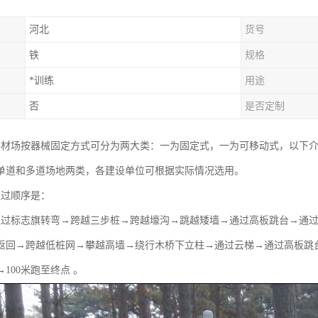
河北
货号
铁
规格
*训练
用途
否
是否定制
碍器材场按器械固定方式可分为两大类：一为固定式，一为可移动式，以下介
单道和多道场地两类，各建设单位可根据实际情况选用。
通过顺序是：
→绕过标志旗转弯→跨越三步桩→跨越壕沟→跳越矮墙→通过高板跳台→通
返回→跨越低桩网→攀越高墙→绕行木桥下立柱→通过云梯→通过高板跳
100米跑至终点 。