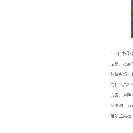
400米障碍
层楼：楼高5
软梯斜绳：软
高栏：高2.
方窗：为砖墙
圆形洞：为砖
爱尔兰高板：