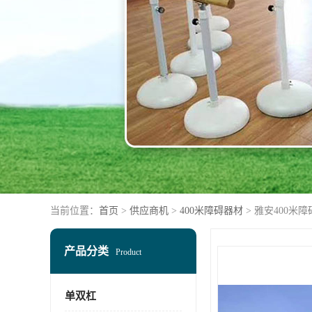
当前位置：
首页
>
供应商机
>
400米障碍器材
> 雅安400米
产品分类
Product
单双杠