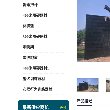
舞蹈把杆
400米障碍器材
体操垫
300米障碍器材
攀爬架
塑胶跑道
400米障碍器材1
警犬训练器材
心理行为训练器材
产品描述
最新供应商机
更多