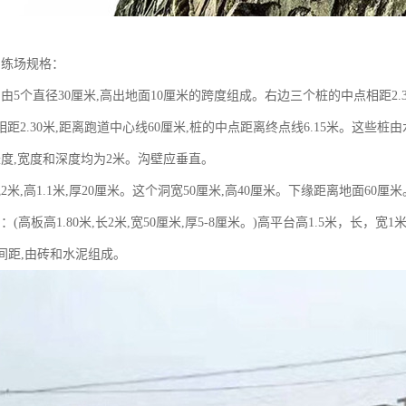
训练场规格：
由5个直径30厘米,高出地面10厘米的跨度组成。右边三个桩的中点相距2.3
距2.30米,距离跑道中心线60厘米,桩的中点距离终点线6.15米。这些桩
长度,宽度和深度均为2米。沟壁应垂直。
2米,高1.1米,厚20厘米。这个洞宽50厘米,高40厘米。下缘距离地面6
：(高板高1.80米,长2米,宽50厘米,厚5-8厘米。)高平台高1.5米，长，
米间距,由砖和水泥组成。