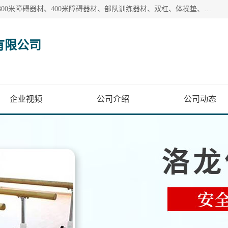
【1分钟前更新】盐山洛龙体育器材销售有限公司批量供应：300米障碍器材、400米障碍器材、部队训练器材、双杠、体操垫、舞蹈把杆等产品。盐山洛龙体育器材销售有限公司经过多年的发展，集研发，生产，销售，售后服务为一体. 奉行“质量，信誉，服务”的宗旨，以开拓创新的精神和真诚守信的态度积极进取。
有限公司
企业视频
公司介绍
公司动态