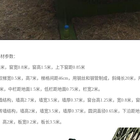
器材参数：
米，窗宽0.8米，窗高1.5米，上下窗距0.85米
梯宽0.5米，高7米，梯格间距46cm，用钢丝和钢管制成，斜绳长20米，
5米，中栏距地面1.5米，低栏距地面0.75米，栏宽2米。
结构，墙高2.7米，墙宽3.5米，墙厚0.37米，窗台高1.25米，宽0.8米
墙结构，墙高2米，墙宽3.5米，墙厚0.37米，圆洞直径0.65米，下沿距
高2米，板宽0.2米，板长3.5米。