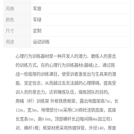
风格
军旅
颜色
军绿
尺寸
定制
用途
运动训练
心理行为训练器材是一种开发人的潜力、磨练人的意志
的训练方式。在的心理行为训练器材(器械)上，通过挑
战一些极限的训练课目，使受训者激发出与生具来的潜
能、坚定信念，从而越过去无法越的心理障碍。提高受
训人员的意志力。达到锤炼队伍，熔炼团队的目的。
爬绳（杆）训练架 外框铁质框架，露出地面架高7m，长
12m，宽3m，地埋部分1m采用C20商砼浇筑底座，底座
长宽各1m，高0.6m。顶部横杆长边每间隔4m加立柱1
对、横杆1根；框架材质采用热镀锌管，外径140，厚度