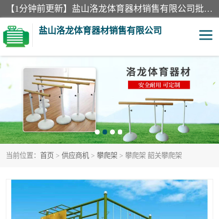
【1分钟前更新】盐山洛龙体育器材销售有限公司批量供应：300米障碍器材、400米障碍器材、部队训练器材、双杠、体操垫、舞蹈把杆等产品。盐山洛龙体育器材销售有限公司经过多年的发展，集研发，生产，销售，售后服务为一体. 奉行“质量，信誉，服务”的宗旨，以开拓创新的精神和真诚守信的态度积极进取。
盐山洛龙体育器材销售有限公司
单双杠
舞蹈把杆
400米障碍器材
体操垫
300米障碍器材
攀爬架
当前位置：
首页
>
供应商机
>
攀爬架
> 攀爬架 韶关攀爬架
塑胶跑道
400米障碍器材1
警犬训练器材
心理行为训练器材