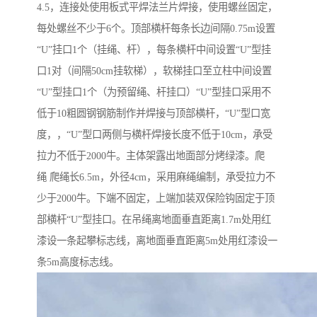
4.5，连接处使用板式平焊法兰片焊接，使用螺丝固定，
每处螺丝不少于6个。顶部横杆每条长边间隔0.75m设置
“U”挂口1个（挂绳、杆），每条横杆中间设置“U”型挂
口1对（间隔50cm挂软梯），软梯挂口至立柱中间设置
“U”型挂口1个（为预留绳、杆挂口）“U”型挂口采用不
低于10粗圆钢钢筋制作并焊接与顶部横杆，“U”型口宽
度，，“U”型口两侧与横杆焊接长度不低于10cm，承受
拉力不低于2000牛。主体架露出地面部分烤绿漆。爬
绳 爬绳长6.5m，外径4cm，采用麻绳编制，承受拉力不
少于2000牛。下端不固定，上端加装双保险钩固定于顶
部横杆“U”型挂口。在吊绳离地面垂直距离1.7m处用红
漆设一条起攀标志线，离地面垂直距离5m处用红漆设一
条5m高度标志线。