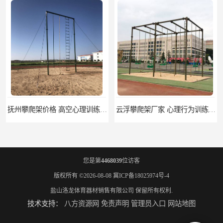
抚州攀爬架价格 高空心理训练器材 标准尺寸
云浮攀爬架厂家 心理行为训练器材 质量保证
您是第
4468039
位访客
版权所有 ©2026-08-08
冀ICP备18025974号-4
盐山洛龙体育器材销售有限公司
保留所有权利.
技术支持：
八方资源网
免责声明
管理员入口
网站地图