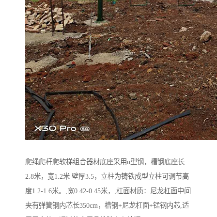
爬绳爬杆爬软梯组合器材底座采用u型钢，槽钢底座长
2.8米，宽1.2米 壁厚3.5，立柱为铸铁成型立柱可调节高
度1.2-1.6米。,宽0.42-0.45米，,杠面材质：尼龙杠面中间
夹有弹簧钢内芯长350cm，槽钢+尼龙杠面+锰钢内芯,适